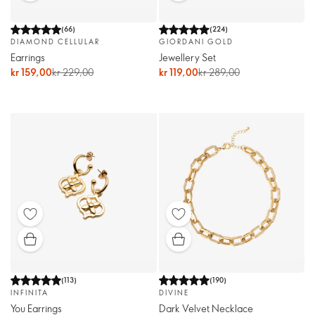
(
66
)
(
224
)
DIAMOND CELLULAR
GIORDANI GOLD
Earrings
Jewellery Set
kr 159,00
kr 229,00
kr 119,00
kr 289,00
(
113
)
(
190
)
INFINITA
DIVINE
You Earrings
Dark Velvet Necklace