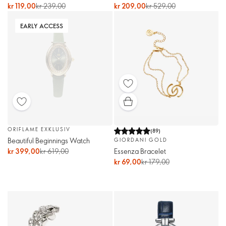
kr 119,00
kr 239,00
kr 209,00
kr 529,00
EARLY ACCESS
ORIFLAME EXKLUSIV
(
89
)
Beautiful Beginnings Watch
GIORDANI GOLD
Essenza Bracelet
kr 399,00
kr 619,00
kr 69,00
kr 179,00