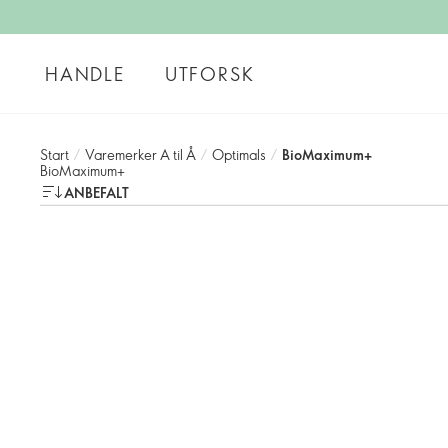
HANDLE
UTFORSK
Start
/
Varemerker A til Å
/
Optimals
/
BioMaximum+
BioMaximum+
ANBEFALT