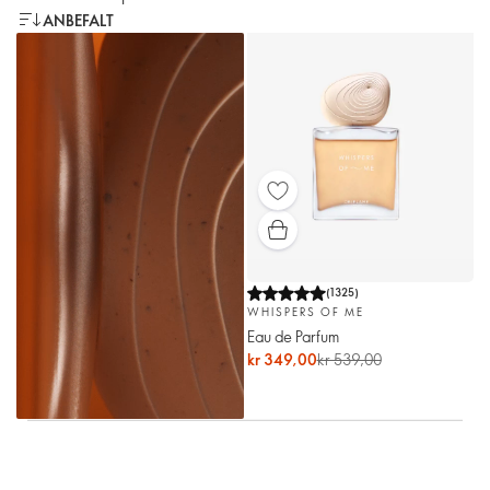
ANBEFALT
(
1325
)
WHISPERS OF ME
Eau de Parfum
kr 349,00
kr 539,00