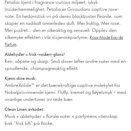
Petalia: kjent i fragrance-curious miljøet, iykyk
Insiderhemmelighet: Petalia er Givaudans captive rose-
note. En hedonistisk vri på deres blockbuster Peonile, som
skaper en radikalt annerledes duft. Mer fruktig. Mer rosé.
Mer pudret… den er silkeaktig og sensuell. Opplev den
silkemyke effekten i vår nisjeroseparfyme,
Rose Mode Eau de
.
Parfum
Aldehyder = frisk-vaskeri-glans!
Ren, såpete og skarp. Små doser løfter andre noter med en
sprudlende, champagneaktig effekt.
Kjenn dine musk:
AmbreXolide™ er det bærekraftige captive molekylet fra
Nobelprisvinnende kjemi. Fluffy, kremet og fløyelsmyk – med
uvanlige undertoner av røde bær.
Clean Linen avkodet:
Musk + aldehyder + florale noter = parfymens vitenskap
bak “frisk luft” på flaske.