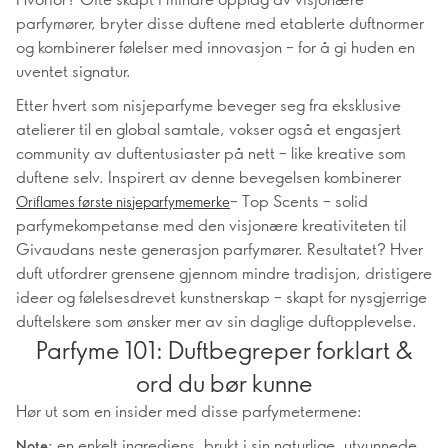
parfymører, bryter disse duftene med etablerte duftnormer
og kombinerer følelser med innovasjon – for å gi huden en
uventet signatur.
Etter hvert som nisjeparfyme beveger seg fra eksklusive
atelierer til en global samtale, vokser også et engasjert
community av duftentusiaster på nett – like kreative som
duftene selv. Inspirert av denne bevegelsen kombinerer
– Top Scents – solid
Oriflames første nisjeparfymemerke
parfymekompetanse med den visjonære kreativiteten til
Givaudans neste generasjon parfymører. Resultatet? Hver
duft utfordrer grensene gjennom mindre tradisjon, dristigere
ideer og følelsesdrevet kunstnerskap – skapt for nysgjerrige
duftelskere som ønsker mer av sin daglige duftopplevelse.
Parfyme 101: Duftbegreper forklart &
ord du bør kunne
Hør ut som en insider med disse parfymetermene:
en enkelt ingrediens, brukt i sin naturlige, utvunnede
Note: