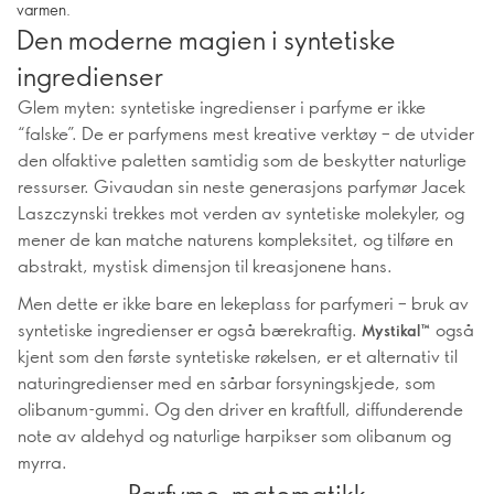
varmen.
Den moderne magien i syntetiske
ingredienser
Glem myten: syntetiske ingredienser i parfyme er ikke
“falske”. De er parfymens mest kreative verktøy – de utvider
den olfaktive paletten samtidig som de beskytter naturlige
ressurser. Givaudan sin neste generasjons parfymør Jacek
Laszczynski trekkes mot verden av syntetiske molekyler, og
mener de kan matche naturens kompleksitet, og tilføre en
abstrakt, mystisk dimensjon til kreasjonene hans.
Men dette er ikke bare en lekeplass for parfymeri – bruk av
syntetiske ingredienser er også bærekraftig.
også
Mystikal™
kjent som den første syntetiske røkelsen, er et alternativ til
naturingredienser med en sårbar forsyningskjede, som
olibanum-gummi. Og den driver en kraftfull, diffunderende
note av aldehyd og naturlige harpikser som olibanum og
myrra.
Parfyme-matematikk