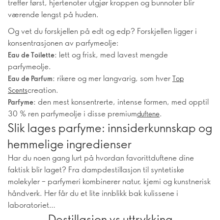
treffer først, hjertenoter utgjør kroppen og bunnoter blir
værende lengst på huden.
Og vet du forskjellen på edt og edp? Forskjellen ligger i
konsentrasjonen av parfymeolje:
lett og frisk, med lavest mengde
Eau de Toilette:
parfymeolje.
rikere og mer langvarig, som hver
Eau de Parfum:
Top
creation.
Scents
den mest konsentrerte, intense formen, med opptil
Parfyme:
30 % ren parfymeolje i disse premium
.
duftene
Slik lages parfyme: innsiderkunnskap og
hemmelige ingredienser
Har du noen gang lurt på hvordan favorittduftene dine
faktisk blir laget? Fra dampdestillasjon til syntetiske
molekyler – parfymeri kombinerer natur, kjemi og kunstnerisk
håndverk. Her får du et lite innblikk bak kulissene i
laboratoriet…
Destillasjon vs uttrykking