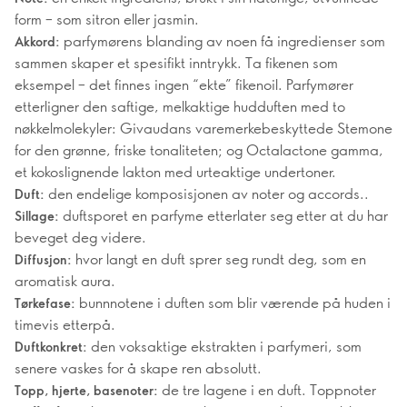
form – som sitron eller jasmin.
parfymørens blanding av noen få ingredienser som
Akkord:
sammen skaper et spesifikt inntrykk. Ta fikenen som
eksempel – det finnes ingen “ekte” fikenoil. Parfymører
etterligner den saftige, melkaktige hudduften med to
nøkkelmolekyler: Givaudans varemerkebeskyttede Stemone
for den grønne, friske tonaliteten; og Octalactone gamma,
et kokoslignende lakton med urteaktige undertoner.
den endelige komposisjonen av noter og accords..
Duft:
duftsporet en parfyme etterlater seg etter at du har
Sillage:
beveget deg videre.
hvor langt en duft sprer seg rundt deg, som en
Diffusjon:
aromatisk aura.
bunnnotene i duften som blir værende på huden i
Tørkefase:
timevis etterpå.
den voksaktige ekstrakten i parfymeri, som
Duftkonkret:
senere vaskes for å skape ren absolutt.
de tre lagene i en duft. Toppnoter
Topp, hjerte, basenoter: