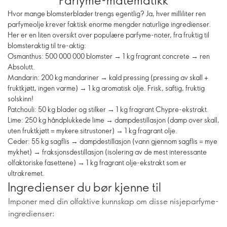
Hvor mange blomsterblader trengs egentlig? Ja, hver milliliter ren
parfymeolje krever faktisk enorme mengder naturlige ingredienser.
Her er en liten oversikt over populære parfyme-noter, fra fruktig til
blomsteraktig til tre-aktig:
Osmanthus: 500 000 000 blomster → 1 kg fragrant concrete → ren
Absolutt.
Mandarin: 200 kg mandariner → kald pressing (pressing av skall +
fruktkjøtt, ingen varme) → 1 kg aromatisk olje. Frisk, saftig, fruktig
solskinn!
Patchouli: 50 kg blader og stilker → 1 kg fragrant Chypre-ekstrakt.
Lime: 250 kg håndplukkede lime → dampdestillasjon (damp over skall,
uten fruktkjøtt = mykere sitrustoner) → 1 kg fragrant olje.
Ceder: 55 kg sagflis → dampdestillasjon (vann gjennom sagflis = mye
mykhet) → fraksjonsdestillasjon (isolering av de mest interessante
olfaktoriske fasettene) → 1 kg fragrant olje-ekstrakt som er
ultrakremet.
Ingredienser du bør kjenne til
Imponer med din olfaktive kunnskap om disse nisjeparfyme-
ingredienser: