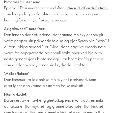
Pomarose™ lukter som:
Eplepai! Den uventede roseduften i
Neon Oud Eau de Parfum’s
som legger lag av floralitet med eple, rabarbra og søt
honning for en myk, fruktig-rosenote.
Akigalawood™ nerd fact:
Den inneholder Rotundone, det samme molekylet som gir
svart pepper sin prikkende følelse og gjør Syrah-vin “sexy” i
duften. Akigalawood™ er Givaudans captive woody note,
skapt fra oppgraderte patchouli-fraksjoner ved hjelp av
neste generasjons bioteknologi – en bærekraftig prosess
som gir den woody tonen sin krydrede karakter.
"Melkeeffekten”
Den kommer fra laktoniske molekyler i parfymeri, som
etterligner den kremete sødmen fra kokoskjøtt.
Fiken avkodet:
Balansert av en avhengighetsskapende kontrast, en miks
av laktoner (for mykhet) og grønne bladnoter (for friskhet)
som fremkaller fikenens kremete friskhet – saftig men luftig,