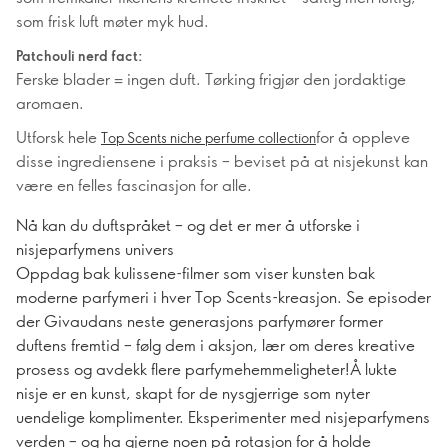
som frisk luft møter myk hud.
Patchouli nerd fact:
Ferske blader = ingen duft. Tørking frigjør den jordaktige
aromaen.
Utforsk hele
for å oppleve
Top Scents niche perfume collection
disse ingrediensene i praksis – beviset på at nisjekunst kan
være en felles fascinasjon for alle.
Nå kan du duftspråket – og det er mer å utforske i
nisjeparfymens univers
Oppdag bak kulissene-filmer som viser kunsten bak
moderne parfymeri i hver Top Scents-kreasjon. Se episoder
der Givaudans neste generasjons parfymører former
duftens fremtid – følg dem i aksjon, lær om deres kreative
prosess og avdekk flere parfymehemmeligheter!Å lukte
nisje er en kunst, skapt for de nysgjerrige som nyter
uendelige komplimenter. Eksperimenter med nisjeparfymens
verden – og ha gjerne noen på rotasjon for å holde