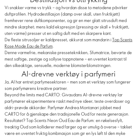
Vi snakker varme vs trykk – og hvordan disse to metodene påvirker
duftprofilen. Hydrodestillasjon (damp over skall, uten fruktkjøtt)
fremhever rene duftkomponenter, og gir en mer glatt sitrusduft med
mindre skarphet; mens kald ekspresjon (pressing av skall + fruktkjøtt,
uten varme) presser ut en saftig duft med en skarpere kant.
De fleste sitrusoljer er kaldpresset, akkurat som mandarin i
Top Scents
Rose Mode Eau de Parfum
.
Denne varmefrie, mekaniske presseteknikken, Sfumatrice, bevarte de
mest saftige, zestige og sollyse toppnotene – en uventet kontrast til
den silkeaktige, sensuelle, moderne blomsterblomstringen.
AI-drevne verktøy i parfymeri
Ja, AI har entret parfymesektoren – men som et verktøy som fungerer
som parfymørens kreative partner.
Beyond the limits med CARTO: Givaudans AI-drevne verktøy lar
parfymører eksperimentere raskt med nye ideer, teste overdoser og
aldri-prøvde akkorder. Parfymør Andrea Montanari jobbet med
CARTO for å gjenskape den tradisjonelle Oud for neste generasjon.
Resultatet? Top Scents Neon Oud Eau de Parfum: en røkelsesfylt,
treaktig Oud som kolliderer med farger og er umulig å overse – takket
være en uventet fruktig kombinasjon som gir en lys løft til den myke