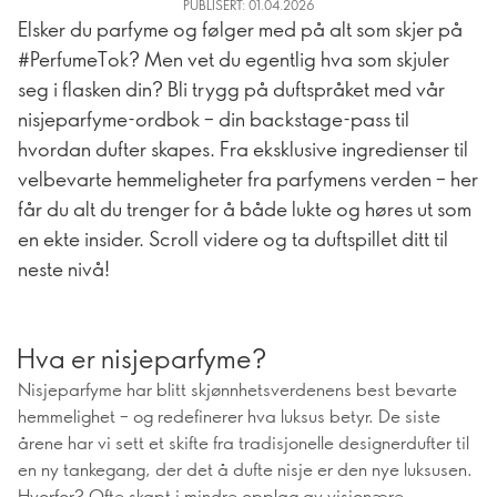
PUBLISERT: 01.04.2026
Elsker du parfyme og følger med på alt som skjer på
#PerfumeTok? Men vet du egentlig hva som skjuler
seg i flasken din? Bli trygg på duftspråket med vår
nisjeparfyme-ordbok – din backstage-pass til
hvordan dufter skapes. Fra eksklusive ingredienser til
velbevarte hemmeligheter fra parfymens verden – her
får du alt du trenger for å både lukte og høres ut som
en ekte insider. Scroll videre og ta duftspillet ditt til
neste nivå!
Hva er nisjeparfyme?
Nisjeparfyme har blitt skjønnhetsverdenens best bevarte
hemmelighet – og redefinerer hva luksus betyr. De siste
årene har vi sett et skifte fra tradisjonelle designerdufter til
en ny tankegang, der det å dufte nisje er den nye luksusen.
Hvorfor? Ofte skapt i mindre opplag av visjonære