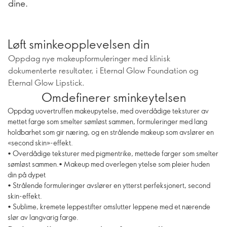
dine.
Løft sminkeopplevelsen din
Oppdag nye makeupformuleringer med klinisk
dokumenterte resultater, i Eternal Glow Foundation og
Eternal Glow Lipstick.
Omdefinerer sminkeytelsen
Oppdag uovertruffen makeupytelse, med overdådige teksturer av
mettet farge som smelter sømløst sammen, formuleringer med lang
holdbarhet som gir næring, og en strålende makeup som avslører en
«second skin»-effekt.
• Overdådige teksturer med pigmentrike, mettede farger som smelter
sømløst sammen.• Makeup med overlegen ytelse som pleier huden
din på dypet
• Strålende formuleringer avslører en ytterst perfeksjonert, second
skin-effekt.
• Sublime, kremete leppestifter omslutter leppene med et nærende
slør av langvarig farge.