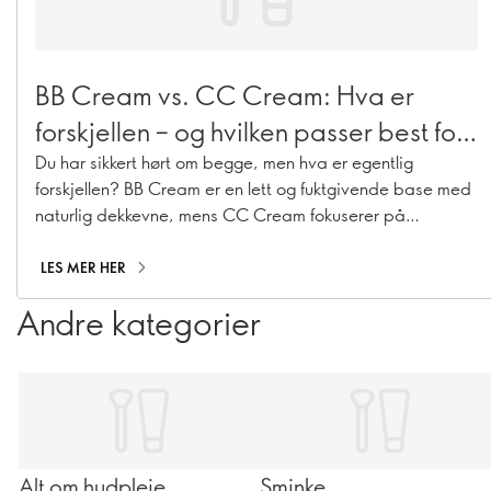
BB Cream vs. CC Cream: Hva er
forskjellen – og hvilken passer best for
deg?
Du har sikkert hørt om begge, men hva er egentlig
forskjellen? BB Cream er en lett og fuktgivende base med
naturlig dekkevne, mens CC Cream fokuserer på
fargekorrigering og gir mer dekning for å jevne ut
hudtonen. Disse multifunksjonelle favorittene har tatt over
LES MER HER
makeup-hyllene de siste årene – men de er ikke helt like.
Andre kategorier
Når du forstår hvordan de fungerer, blir det enklere å
velge den som passer best til huden din og din daglige
rutine. La oss rydde opp i forskjellene!
Alt om hudpleie
Sminke