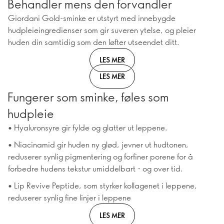
Behandler mens den forvandler
Giordani Gold-sminke er utstyrt med innebygde
hudpleieingredienser som gir suveren ytelse, og pleier
huden din samtidig som den løfter utseendet ditt.
LES MER
LES MER
Fungerer som sminke, føles som
hudpleie
• Hyaluronsyre gir fylde og glatter ut leppene.
• Niacinamid gir huden ny glød, jevner ut hudtonen,
reduserer synlig pigmentering og forfiner porene for å
forbedre hudens tekstur umiddelbart - og over tid.
• Lip Revive Peptide, som styrker kollagenet i leppene,
reduserer synlig fine linjer i leppene
LES MER