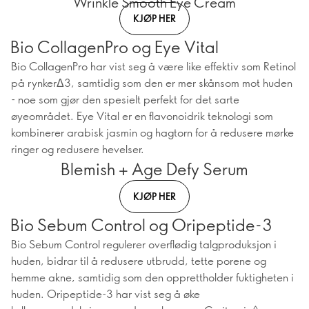
Wrinkle Smooth Eye Cream
KJØP HER
Bio CollagenPro og Eye Vital
Bio CollagenPro har vist seg å være like effektiv som Retinol
på rynkerΔ3, samtidig som den er mer skånsom mot huden
- noe som gjør den spesielt perfekt for det sarte
øyeområdet. Eye Vital er en flavonoidrik teknologi som
kombinerer arabisk jasmin og hagtorn for å redusere mørke
ringer og redusere hevelser.
Blemish + Age Defy Serum
KJØP HER
Bio Sebum Control og Oripeptide-3
Bio Sebum Control regulerer overflødig talgproduksjon i
huden, bidrar til å redusere utbrudd, tette porene og
hemme akne, samtidig som den opprettholder fuktigheten i
huden. Oripeptide-3 har vist seg å øke