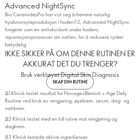
Advanced NightSync
Bio CeramidesPro har vist seg å fremme naturlig
hyaluronsyreproduksjon i huden◊2. Advanced NightSync
fungerer som en antioksidant under hudens
reparasjonsprosesser om natten, for å redusere rynker
betydelig.
IKKE SIKKER PÅ OM DENNE RUTINEN ER
AKKURAT DET DU TRENGER?
Bruk verktøyet Digital Skin Diagnosis
SKAP DIN RUTINE
Δ1 Klinisk testet resultat for Novage+Blemish + Age Defy
Routine ved bruk av rengjøring, øyekrem, serum, dag- og
nattkrem.
Δ2 Klinisk testet med en full rutine mot rengjøring og
dagkrem.
Δ3 Klinisk testede aktive ingredienser.