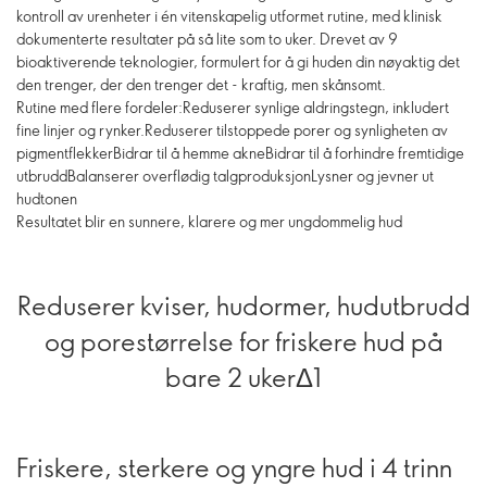
kontroll av urenheter i én vitenskapelig utformet rutine, med klinisk
dokumenterte resultater på så lite som to uker. Drevet av 9
bioaktiverende teknologier, formulert for å gi huden din nøyaktig det
den trenger, der den trenger det - kraftig, men skånsomt.
Rutine med flere fordeler:Reduserer synlige aldringstegn, inkludert
fine linjer og rynker.Reduserer tilstoppede porer og synligheten av
pigmentflekkerBidrar til å hemme akneBidrar til å forhindre fremtidige
utbruddBalanserer overflødig talgproduksjonLysner og jevner ut
hudtonen
Resultatet blir en sunnere, klarere og mer ungdommelig hud
Reduserer kviser, hudormer, hudutbrudd
og porestørrelse for friskere hud på
bare 2 ukerΔ1
Friskere, sterkere og yngre hud i 4 trinn