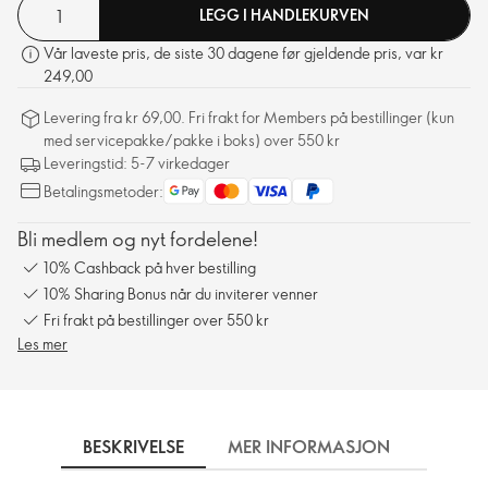
LEGG I HANDLEKURVEN
Vår laveste pris, de siste 30 dagene før gjeldende pris, var kr
249,00
Levering fra kr 69,00. Fri frakt for Members på bestillinger (kun
med servicepakke/pakke i boks) over 550 kr
Leveringstid: 5-7 virkedager
Betalingsmetoder:
Bli medlem og nyt fordelene!
10% Cashback på hver bestilling
10% Sharing Bonus når du inviterer venner
Fri frakt på bestillinger over 550 kr
Les mer
BESKRIVELSE
MER INFORMASJON
SLIK 