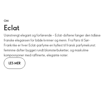
OM
Eclat
Uanstrengt elegant og forførende – Eclat-duftene fanger den tidløse
franske elegansen for både kvinner og menn. Fra Paris til Sør-
Frankrike er hver Eclat-parfyme en hyllest til fransk parfymekunst:
feminine dufter bygget rundt blomsterbuketter, og maskuline
komposisjoner med raffinerte, elegante noter.
LES MER