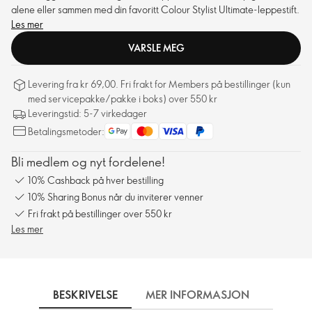
alene eller sammen med din favoritt Colour Stylist Ultimate-leppestift.
Les mer
VARSLE MEG
Levering fra kr 69,00. Fri frakt for Members på bestillinger (kun
med servicepakke/pakke i boks) over 550 kr
Leveringstid: 5-7 virkedager
Betalingsmetoder:
Bli medlem og nyt fordelene!
10% Cashback på hver bestilling
10% Sharing Bonus når du inviterer venner
Fri frakt på bestillinger over 550 kr
Les mer
BESKRIVELSE
MER INFORMASJON
SLIK 