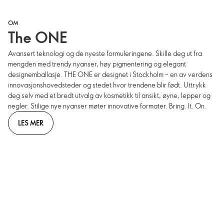
OM
The ONE
Avansert teknologi og de nyeste formuleringene. Skille deg ut fra
mengden med trendy nyanser, høy pigmentering og elegant
designemballasje. THE ONE er designet i Stockholm – en av verdens
innovasjonshovedsteder og stedet hvor trendene blir født. Uttrykk
deg selv med et bredt utvalg av kosmetikk til ansikt, øyne, lepper og
negler. Stilige nye nyanser møter innovative formater. Bring. It. On.
LES MER