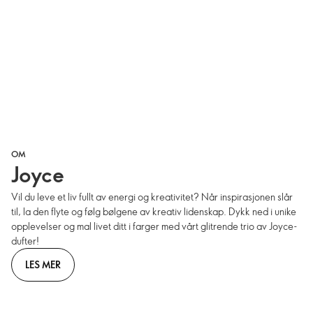
OM
Joyce
Vil du leve et liv fullt av energi og kreativitet? Når inspirasjonen slår
til, la den flyte og følg bølgene av kreativ lidenskap. Dykk ned i unike
opplevelser og mal livet ditt i farger med vårt glitrende trio av Joyce-
dufter!
LES MER