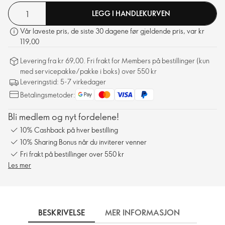
LEGG I HANDLEKURVEN
Vår laveste pris, de siste 30 dagene før gjeldende pris, var kr
119,00
Levering fra kr 69,00. Fri frakt for Members på bestillinger (kun
med servicepakke/pakke i boks) over 550 kr
Leveringstid: 5-7 virkedager
Betalingsmetoder:
Bli medlem og nyt fordelene!
10% Cashback på hver bestilling
10% Sharing Bonus når du inviterer venner
Fri frakt på bestillinger over 550 kr
Les mer
BESKRIVELSE
MER INFORMASJON
SLIK 