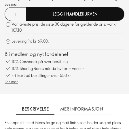
Les mer
LEGG I HANDLEKURVEN
Vår laveste pris, de siste 30 dagene før gjeldende pris, var kr
107,10
Levering fra kr 69,00.
Bli medlem og nyt fordelene!
10% Cashback på hver bestilling
10% Sharing Bonus når du inviterer venner
Fri frakt på bestillinger over 550 kr
Les mer
BESKRIVELSE
MER INFORMASJON
SLIK 
En leppestift med intens farge og matt finish som holder seg på plass
hele dagen, og som er designet for å holde seg på plass hele dagen.