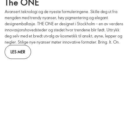
The ONE
Avansert teknologi og de nyeste formuleringene. Skille deg ut fra
mengden med trendy nyanser, høy pigmentering og elegant
designemballasje. THE ONE er designet i Stockholm – en av verdens
innovasjonshovedsteder og stedet hvor trendene blir født. Uttrykk
deg selv med et bredt utvalg av kosmetikk til ansikt, øyne, lepper og
negler. Stilige nye nyanser møter innovative formater. Bring. It. On.
LES MER