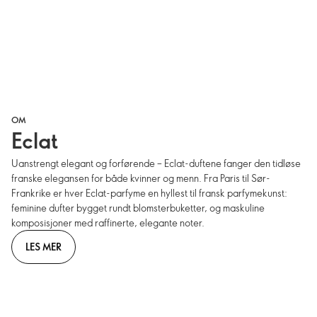
OM
Eclat
Uanstrengt elegant og forførende – Eclat-duftene fanger den tidløse
franske elegansen for både kvinner og menn. Fra Paris til Sør-
Frankrike er hver Eclat-parfyme en hyllest til fransk parfymekunst:
feminine dufter bygget rundt blomsterbuketter, og maskuline
komposisjoner med raffinerte, elegante noter.
LES MER