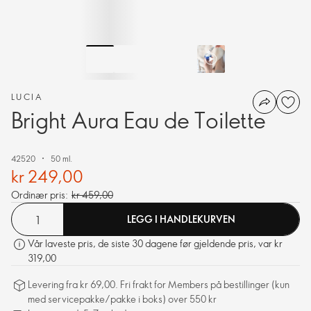
LUCIA
Bright Aura Eau de Toilette
42520
50 ml.
kr 249,00
Ordinær pris:
kr 459,00
LEGG I HANDLEKURVEN
Vår laveste pris, de siste 30 dagene før gjeldende pris, var kr
319,00
Levering fra kr 69,00. Fri frakt for Members på bestillinger (kun
med servicepakke/pakke i boks) over 550 kr