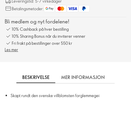
Leveringstid: 5-7 virkedager
Betalingsmetoder:
Bli medlem og nyt fordelene!
10% Cashback på hver bestilling
10% Sharing Bonus når du inviterer venner
Fri frakt på bestillinger over 550 kr
Les mer
BESKRIVELSE
MER INFORMASJON
INGRE
Skapt rundt den svenske villblomsten forglemmegei