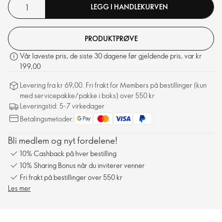
LEGG I HANDLEKURVEN
PRODUKTPRØVE
Vår laveste pris, de siste 30 dagene før gjeldende pris, var kr
199,00
Levering fra kr 69,00. Fri frakt for Members på bestillinger (kun
med servicepakke/pakke i boks) over 550 kr
Leveringstid: 5-7 virkedager
Betalingsmetoder:
Bli medlem og nyt fordelene!
10% Cashback på hver bestilling
10% Sharing Bonus når du inviterer venner
Fri frakt på bestillinger over 550 kr
Les mer