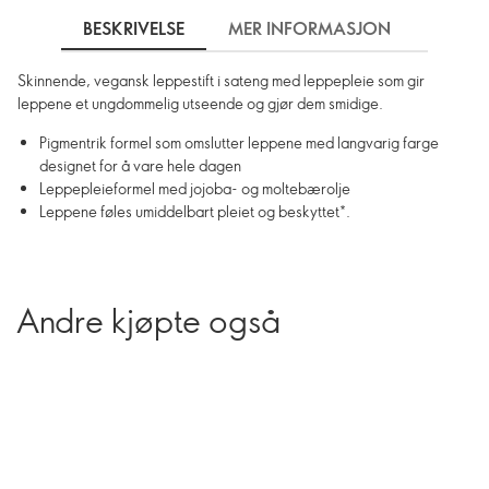
BESKRIVELSE
MER INFORMASJON
SLIK 
Skinnende, vegansk leppestift i sateng med leppepleie som gir
leppene et ungdommelig utseende og gjør dem smidige.
Pigmentrik formel som omslutter leppene med langvarig farge
designet for å vare hele dagen
Leppepleieformel med jojoba- og moltebærolje
Leppene føles umiddelbart pleiet og beskyttet*.
Andre kjøpte også