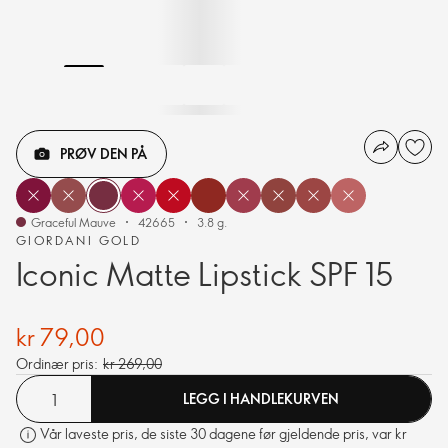
PRØV DEN PÅ
Graceful Mauve
42665
3.8 g.
GIORDANI GOLD
Iconic Matte Lipstick SPF 15
kr 79,00
Ordinær pris:
kr 269,00
LEGG I HANDLEKURVEN
Vår laveste pris, de siste 30 dagene før gjeldende pris, var kr