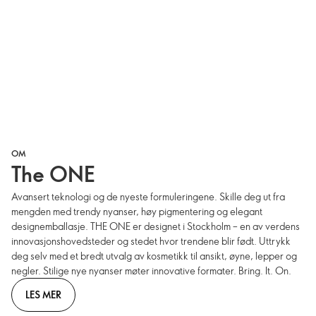
OM
The ONE
Avansert teknologi og de nyeste formuleringene. Skille deg ut fra
mengden med trendy nyanser, høy pigmentering og elegant
designemballasje. THE ONE er designet i Stockholm – en av verdens
innovasjonshovedsteder og stedet hvor trendene blir født. Uttrykk
deg selv med et bredt utvalg av kosmetikk til ansikt, øyne, lepper og
negler. Stilige nye nyanser møter innovative formater. Bring. It. On.
LES MER