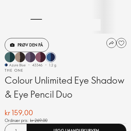
PRØV DEN PÅ
Azure Blue
43346
1.2 g.
THE ONE
Colour Unlimited Eye Shadow
& Eye Pencil Duo
kr 159,00
Ordinær pris:
kr 269,00
LEGG I HANDLEKURVEN