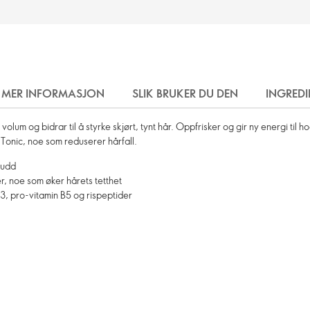
MER INFORMASJON
SLIK BRUKER DU DEN
INGREDI
lum og bidrar til å styrke skjørt, tynt hår. Oppfrisker og gir ny energi til 
Tonic, noe som reduserer hårfall.
rudd
r, noe som øker hårets tetthet
B3, pro-vitamin B5 og rispeptider