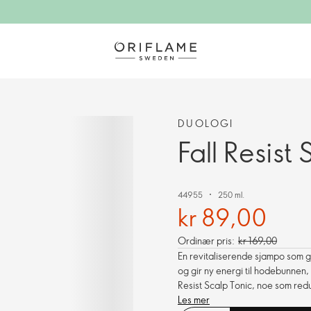
DUOLOGI
Fall Resis
44955
250 ml.
kr 89,00
Ordinær pris:
kr 169,00
En revitaliserende sjampo som gje
og gir ny energi til hodebunnen,
Resist Scalp Tonic, noe som redu
Les mer