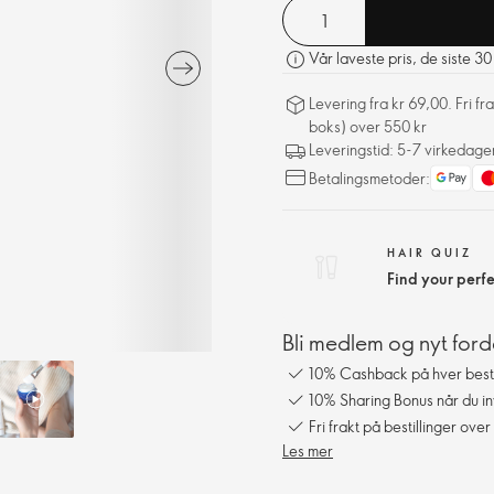
Vår laveste pris, de siste 3
Levering fra kr 69,00. Fri 
boks) over 550 kr
Leveringstid: 5-7 virkedage
Betalingsmetoder:
HAIR QUIZ
Find your perf
Bli medlem og nyt ford
10% Cashback på hver besti
10% Sharing Bonus når du in
Fri frakt på bestillinger over
Les mer