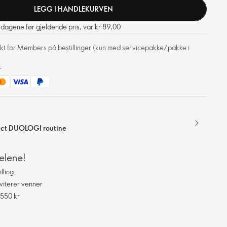
LEGG I HANDLEKURVEN
0 dagene før gjeldende pris, var kr 89,00
frakt for Members på bestillinger (kun med servicepakke/pakke i
r
ect DUOLOGI routine
elene!
lling
viterer venner
 550 kr