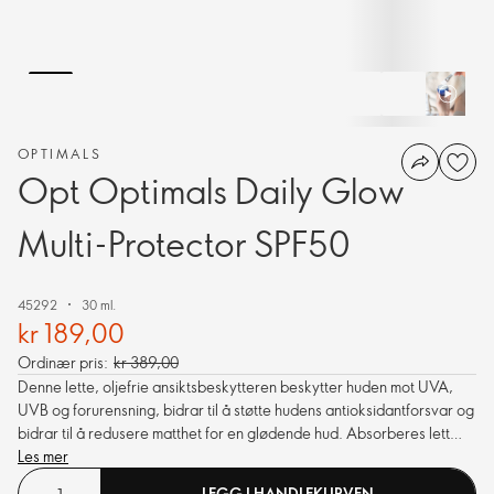
OPTIMALS
Opt Optimals Daily Glow
Multi-Protector SPF50
45292
30 ml.
kr 189,00
Ordinær pris:
kr 389,00
Denne lette, oljefrie ansiktsbeskytteren beskytter huden mot UVA,
UVB og forurensning, bidrar til å støtte hudens antioksidantforsvar og
bidrar til å redusere matthet for en glødende hud. Absorberes lett
uten hvitt skjær.
Les mer
LEGG I HANDLEKURVEN