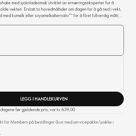
shake med sjokoladesmak utviklet av ernæringseksperter for å
holde vekten. Erstatt to hovedmåltider om dagen for å gå ned i vekt,
nd med kumelk eller soyamelkalternativ** for å få et fullverdig måltid.
LEGG I HANDLEKURVEN
0 dagene før gjeldende pris, var kr 639,00
frakt for Members på bestillinger (kun med servicepakke/pakke i
r