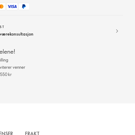
ST
elværekonsultasjon
elene!
lling
viterer venner
 550 kr
ENSER
FRAKT