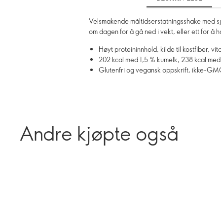
Velsmakende måltidserstatningsshake med sjo
om dagen for å gå ned i vekt, eller ett for å 
Høyt proteininnhold, kilde til kostfiber, v
202 kcal med 1,5 % kumelk, 238 kcal med
Glutenfri og vegansk oppskrift, ikke-G
Andre kjøpte også