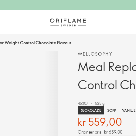
or Weight Control Chocolate Flavour
WELLOSOPHY
Meal Repl
Control Ch
45307
525 g.
SJOKOLADE
SOPP
VANILJE
kr 559,00
Ordinær pris:
kr 659,00