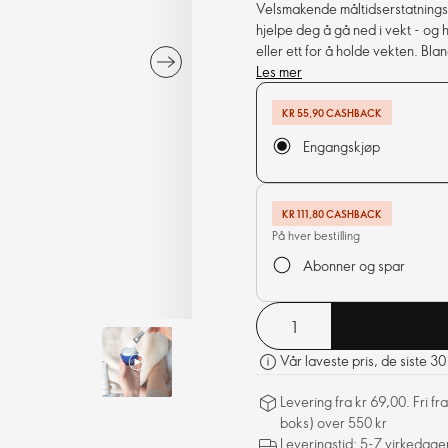
Velsmakende måltidserstatnings
hjelpe deg å gå ned i vekt - og 
eller ett for å holde vekten. Bla
Sunt, trygt og enkelt!
Les mer
KR 55,90 CASHBACK
Engangskjøp
KR 111,80 CASHBACK
På hver bestilling
Abonner og spar
Vår laveste pris, de siste 3
Levering fra kr 69,00. Fri 
boks) over 550 kr
Leveringstid: 5-7 virkedage