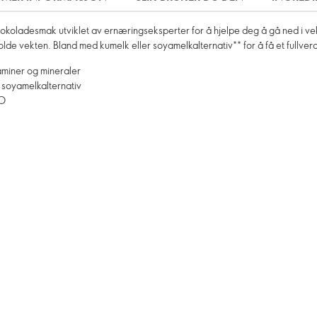
koladesmak utviklet av ernæringseksperter for å hjelpe deg å gå ned i vekt
holde vekten. Bland med kumelk eller soyamelkalternativ** for å få et fullverdi
itaminer og mineraler
 soyamelkalternativ
MO