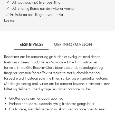
10% Cashback på hver bestilling
10% Sharing Bonus når du inviterer venner
Fri frakt på bestillinger over 550 kr
Les mer
BESKRIVELSE
MER INFORMASJON
SLIK 
Redefiner ansiktskonturer og gir huden et synlig løft med denne
firetrinns rutinen. Produktene i Novage + Lift + Firm-rutinen er
formulert med åtte Best-in-Class bioaktiverende teknologier, og
fungerer sammen for å effektivt målrette mot hudproblemer og
forbedre aldringstegn som fine linjer, rynker og en kjedelig hudtone.
Med regelmessig bruk virker ansiktskonturer fastere, strammere, mer
løftet og definert - med synlige resultater på bare to uker.
Glatter og strammer opp slapp hud
Forbedrer hudens utseende synlig fra første gangs bruk.
Gir fastere, mer definerte ansiktskonturer på bare noen få uker.