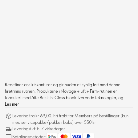
Redefiner ansiktskonturer og gir huden et synlig løft med denne
firetrinns rutinen. Produktene i Novage + Lift + Firm-rutinen er
formulert med åtte Best-in-Class bioaktiverende teknologier, og
fungerer sammen for å effektivt målrette mot hudproblemer og
Les mer
forbedre aldringstegn som fine linjer, rynker og en kjedelig hudtone.
Levering fra kr 69,00. Fri frakt for Members på bestillinger (kun
Med regelmessig bruk virker ansiktskonturer fastere, strammere, mer
med servicepakke/pakke i boks) over 550 kr
løftet og definert - med synlige resultater på bare to uker.
Leveringstid: 5-7 virkedager
Betalingsmetoder: