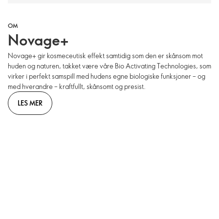
OM
Novage+
Novage+ gir kosmeceutisk effekt samtidig som den er skånsom mot
huden og naturen, takket være våre Bio Activating Technologies, som
virker i perfekt samspill med hudens egne biologiske funksjoner – og
med hverandre – kraftfullt, skånsomt og presist.
LES MER