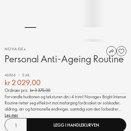
NOVAGE+
Personal Anti-Ageing Routine
46866
5 stk.
kr 2 029,00
Ordinær pris:
kr 3 375,00
Forvandle hudtonen og teksturen din i 4 trinn! Novage+ Bright Intense
Routine retter seg effektivt mot misfarging forårsaket av solskader,
aldring, arr og hormonelle endringer, samtidig som den forbedrer
flere tegn på aldring som rynker, fine linjer, mørke flekker og matt hud.
Les mer
Formulert med åtte førsteklasses bioaktiverende teknologier som
LEGG I HANDLEKURVEN
jobber sammen for å synliggjøre ulike typer hyperpigmentering, og