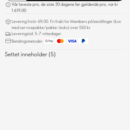
fremmer en intenst klarere og jevnere hudtone som er betydelig
Vår laveste pris, de siste 30 dagene før gjeldende pris, var kr
jevnere og mer ungdommelig.
1 619,00
Levering fra kr 69,00. Fri frakt for Members på bestillinger (kun
med servicepakke/pakke i boks) over 550 kr
Leveringstid: 5-7 virkedager
Betalingsmetoder:
Settet inneholder (5)