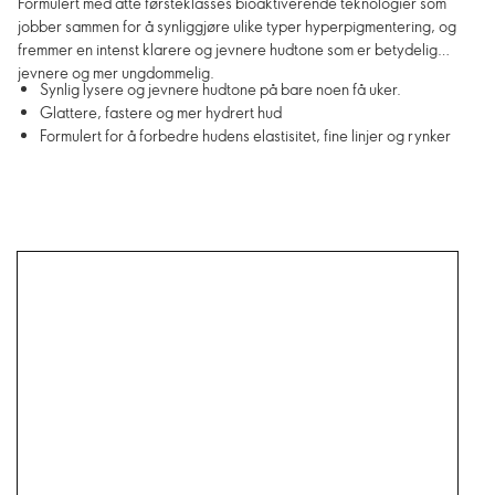
Formulert med åtte førsteklasses bioaktiverende teknologier som
jobber sammen for å synliggjøre ulike typer hyperpigmentering, og
fremmer en intenst klarere og jevnere hudtone som er betydelig
jevnere og mer ungdommelig.
Synlig lysere og jevnere hudtone på bare noen få uker.
Glattere, fastere og mer hydrert hud
Formulert for å forbedre hudens elastisitet, fine linjer og rynker