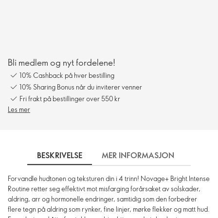
Bli medlem og nyt fordelene!
10% Cashback på hver bestilling
10% Sharing Bonus når du inviterer venner
Fri frakt på bestillinger over 550 kr
Les mer
BESKRIVELSE
MER INFORMASJON
SLIK 
Forvandle hudtonen og teksturen din i 4 trinn! Novage+ Bright Intense
Routine retter seg effektivt mot misfarging forårsaket av solskader,
aldring, arr og hormonelle endringer, samtidig som den forbedrer
flere tegn på aldring som rynker, fine linjer, mørke flekker og matt hud.