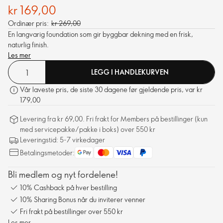
kr 169,00
Ordinær pris:
kr 269,00
En langvarig foundation som gir byggbar dekning med en frisk,
naturlig finish.
Les mer
LEGG I HANDLEKURVEN
Vår laveste pris, de siste 30 dagene før gjeldende pris, var kr
179,00
Levering fra kr 69,00. Fri frakt for Members på bestillinger (kun
med servicepakke/pakke i boks) over 550 kr
Leveringstid: 5-7 virkedager
Betalingsmetoder:
Bli medlem og nyt fordelene!
10% Cashback på hver bestilling
10% Sharing Bonus når du inviterer venner
Fri frakt på bestillinger over 550 kr
Les mer