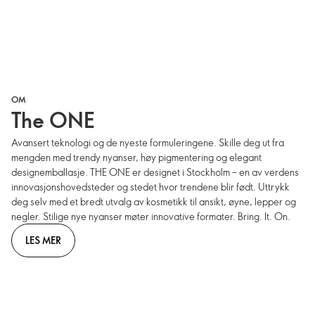
OM
The ONE
Avansert teknologi og de nyeste formuleringene. Skille deg ut fra
mengden med trendy nyanser, høy pigmentering og elegant
designemballasje. THE ONE er designet i Stockholm – en av verdens
innovasjonshovedsteder og stedet hvor trendene blir født. Uttrykk
deg selv med et bredt utvalg av kosmetikk til ansikt, øyne, lepper og
negler. Stilige nye nyanser møter innovative formater. Bring. It. On.
LES MER