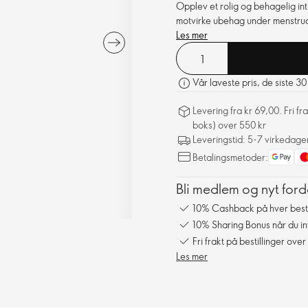
Opplev et rolig og behagelig in
motvirke ubehag under menstrua
Les mer
Vår laveste pris, de siste 3
Levering fra kr 69,00. Fri 
boks) over 550 kr
Leveringstid: 5-7 virkedage
Betalingsmetoder:
Bli medlem og nyt ford
10% Cashback på hver besti
10% Sharing Bonus når du in
Fri frakt på bestillinger over
Les mer