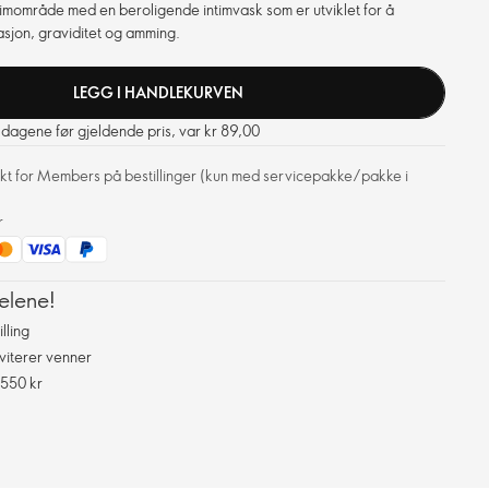
timområde med en beroligende intimvask som er utviklet for å
sjon, graviditet og amming.
LEGG I HANDLEKURVEN
0 dagene før gjeldende pris, var kr 89,00
frakt for Members på bestillinger (kun med servicepakke/pakke i
r
elene!
lling
viterer venner
 550 kr