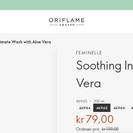
timate Wash with Aloe Vera
FEMINELLE
Soothing I
Vera
46965
300 ml.
46965
46964
46966
4
kr 79,00
Ordinær pris:
kr 139,00