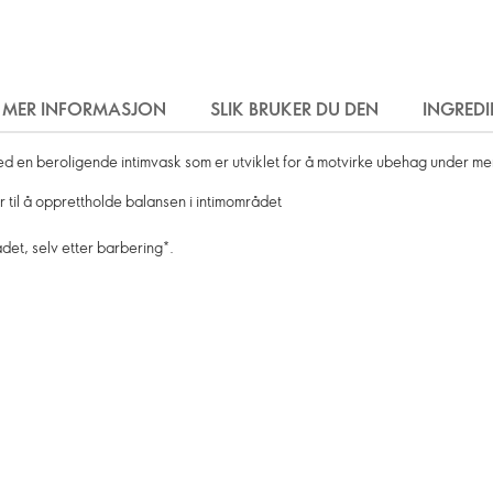
MER INFORMASJON
SLIK BRUKER DU DEN
INGREDI
d en beroligende intimvask som er utviklet for å motvirke ubehag under me
 til å opprettholde balansen i intimområdet
ådet, selv etter barbering*.