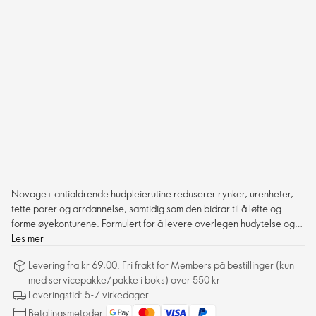
Novage+ antialdrende hudpleierutine reduserer rynker, urenheter,
tette porer og arrdannelse, samtidig som den bidrar til å løfte og
forme øyekonturene. Formulert for å levere overlegen hudytelse og
etterlate huden fyldigere.
Les mer
Levering fra kr 69,00. Fri frakt for Members på bestillinger (kun
med servicepakke/pakke i boks) over 550 kr
Leveringstid: 5-7 virkedager
Betalingsmetoder: