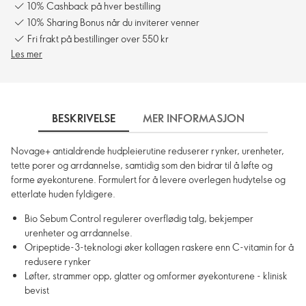
10% Cashback på hver bestilling
10% Sharing Bonus når du inviterer venner
Fri frakt på bestillinger over 550 kr
Les mer
BESKRIVELSE
MER INFORMASJON
SLIK 
Novage+ antialdrende hudpleierutine reduserer rynker, urenheter,
tette porer og arrdannelse, samtidig som den bidrar til å løfte og
forme øyekonturene. Formulert for å levere overlegen hudytelse og
etterlate huden fyldigere.
Bio Sebum Control regulerer overflødig talg, bekjemper
urenheter og arrdannelse.
Oripeptide-3-teknologi øker kollagen raskere enn C-vitamin for å
redusere rynker
Løfter, strammer opp, glatter og omformer øyekonturene - klinisk
bevist