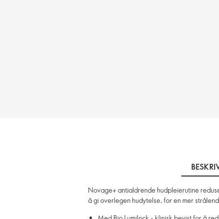
BESKRI
Novage+ antialdrende hudpleierutine redusere
å gi overlegen hudytelse, for en mer stråle
Med Bio Lumilock - klinisk bevist for å r