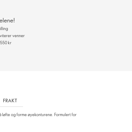
elene!
lling
viterer venner
 550 kr
FRAKT
 løfte og forme øyekonturene. Formulert for