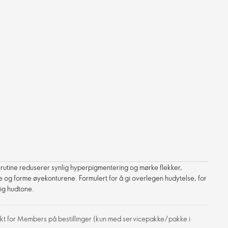
utine reduserer synlig hyperpigmentering og mørke flekker,
fte og forme øyekonturene. Formulert for å gi overlegen hudytelse, for
ig hudtone.
frakt for Members på bestillinger (kun med servicepakke/pakke i