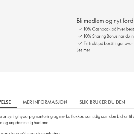
Bli medlem og nyt ford
10% Cashback på hver besti
10% Sharing Bonus når du in
Fri frakt på bestillinger over
Les mer
VELSE
MER INFORMASJON
SLIK BRUKER DU DEN
r synlig hyperpigmentering og mørke flekker, samtidig som den bidrar til å
nde og ungdommelig hudtone.
edusere tegn på hyperpigmentering