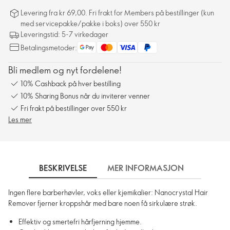
Levering fra kr 69,00. Fri frakt for Members på bestillinger (kun
med servicepakke/pakke i boks) over 550 kr
Leveringstid: 5-7 virkedager
Betalingsmetoder:
Bli medlem og nyt fordelene!
10% Cashback på hver bestilling
10% Sharing Bonus når du inviterer venner
Fri frakt på bestillinger over 550 kr
Les mer
BESKRIVELSE
MER INFORMASJON
SLIK 
Ingen flere barberhøvler, voks eller kjemikalier: Nanocrystal Hair
Remover fjerner kroppshår med bare noen få sirkulære strøk.
Effektiv og smertefri hårfjerning hjemme.