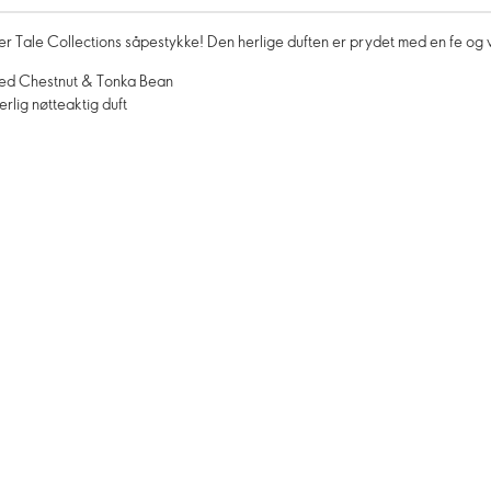
Tale Collections såpestykke! Den herlige duften er prydet med en fe og vil
zed Chestnut & Tonka Bean
rlig nøtteaktig duft