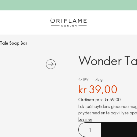
Tale Soap Bar
Wonder Ta
47199
75 g.
kr 39,00
Ordinær pris:
kr 59,00
Lukt på høytidens glødende mag
prydet med en fe og vil lyse opp
Les mer