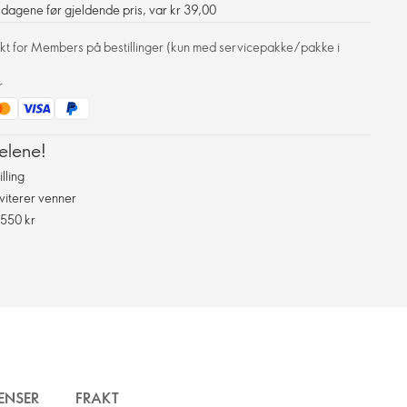
0 dagene før gjeldende pris, var kr 39,00
frakt for Members på bestillinger (kun med servicepakke/pakke i
r
elene!
lling
viterer venner
 550 kr
ENSER
FRAKT