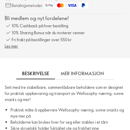
Betalingsmetoder:
Bli medlem og nyt fordelene!
10% Cashback på hver bestilling
10% Sharing Bonus når du inviterer venner
Fri frakt på bestillinger over 550 kr
Les mer
BESKRIVELSE
MER INFORMASJON
SLIK 
Sett med tre stabelbare, sammenlåsbare beholdere som er designet
for praktisk oppbevaring og transport av Wellosophy-næring, sunne
snacks og mer!
Praktisk måte å oppbevare Wellosophy-næring, sunne snacks og
mye mer på
Beholderne kan brukes hver for seg eller stables i et tårn
Sikre skruelokk holder fuktighet ute og friskhet inne