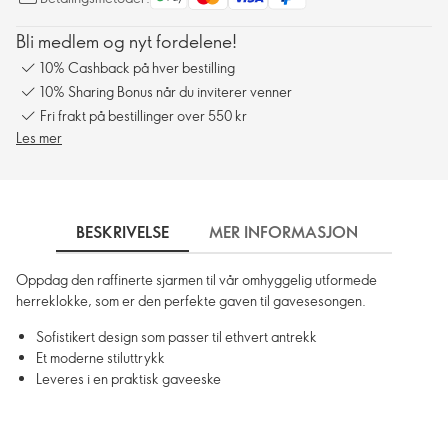
Bli medlem og nyt fordelene!
10% Cashback på hver bestilling
10% Sharing Bonus når du inviterer venner
Fri frakt på bestillinger over 550 kr
Les mer
BESKRIVELSE
MER INFORMASJON
FRAKT
Oppdag den raffinerte sjarmen til vår omhyggelig utformede
herreklokke, som er den perfekte gaven til gavesesongen.
Sofistikert design som passer til ethvert antrekk
Et moderne stiluttrykk
Leveres i en praktisk gaveeske