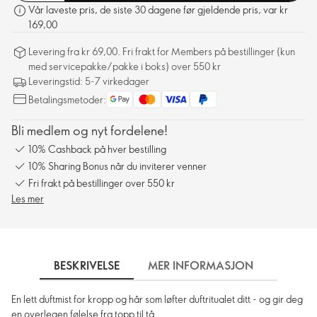
Vår laveste pris, de siste 30 dagene før gjeldende pris, var kr
169,00
Levering fra kr 69,00. Fri frakt for Members på bestillinger (kun
med servicepakke/pakke i boks) over 550 kr
Leveringstid: 5-7 virkedager
Betalingsmetoder:
Bli medlem og nyt fordelene!
10% Cashback på hver bestilling
10% Sharing Bonus når du inviterer venner
Fri frakt på bestillinger over 550 kr
Les mer
BESKRIVELSE
MER INFORMASJON
SLIK 
En lett duftmist for kropp og hår som løfter duftritualet ditt - og gir deg
en overlegen følelse fra topp til tå.