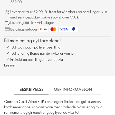
389,00
Levering fra kr 69,00. Fri frakt for Members på bestillinger (kun
med servicepakke/pakke i boks) over 550 kr
Leveringstid: 5-7 virkedager
Betalingsmetoder:
Bli medlem og nyt fordelene!
10% Cashback på hver bestilling
10% Sharing Bonus når du inviterer venner
Fri frakt på bestillinger over 550 kr
Les mer
BESKRIVELSE
MER INFORMASJON
SLIK 
Giordani Gold White EDP, i en elegant flaske med gullaksenter,
kombinerer appelsinblomstvann med strålende blomster og rolig
raffinement, og gir uanstrengt og lysende vitalitet.