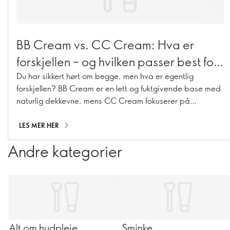
BB Cream vs. CC Cream: Hva er
forskjellen – og hvilken passer best for
deg?
Du har sikkert hørt om begge, men hva er egentlig
forskjellen? BB Cream er en lett og fuktgivende base med
naturlig dekkevne, mens CC Cream fokuserer på
fargekorrigering og gir mer dekning for å jevne ut
hudtonen. Disse multifunksjonelle favorittene har tatt over
LES MER HER
makeup-hyllene de siste årene – men de er ikke helt like.
Andre kategorier
Når du forstår hvordan de fungerer, blir det enklere å
velge den som passer best til huden din og din daglige
rutine. La oss rydde opp i forskjellene!
Alt om hudpleie
Sminke