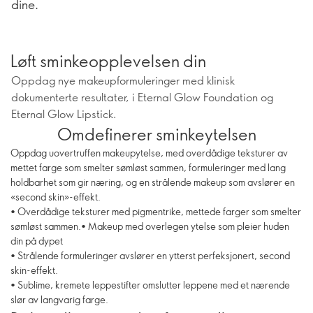
dine.
Løft sminkeopplevelsen din
Oppdag nye makeupformuleringer med klinisk
dokumenterte resultater, i Eternal Glow Foundation og
Eternal Glow Lipstick.
Omdefinerer sminkeytelsen
Oppdag uovertruffen makeupytelse, med overdådige teksturer av
mettet farge som smelter sømløst sammen, formuleringer med lang
holdbarhet som gir næring, og en strålende makeup som avslører en
«second skin»-effekt.
• Overdådige teksturer med pigmentrike, mettede farger som smelter
sømløst sammen.• Makeup med overlegen ytelse som pleier huden
din på dypet
• Strålende formuleringer avslører en ytterst perfeksjonert, second
skin-effekt.
• Sublime, kremete leppestifter omslutter leppene med et nærende
slør av langvarig farge.