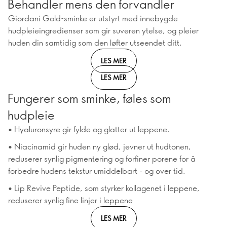
Behandler mens den forvandler
Giordani Gold-sminke er utstyrt med innebygde
hudpleieingredienser som gir suveren ytelse, og pleier
huden din samtidig som den løfter utseendet ditt.
LES MER
LES MER
Fungerer som sminke, føles som
hudpleie
• Hyaluronsyre gir fylde og glatter ut leppene.
• Niacinamid gir huden ny glød, jevner ut hudtonen,
reduserer synlig pigmentering og forfiner porene for å
forbedre hudens tekstur umiddelbart - og over tid.
• Lip Revive Peptide, som styrker kollagenet i leppene,
reduserer synlig fine linjer i leppene
LES MER