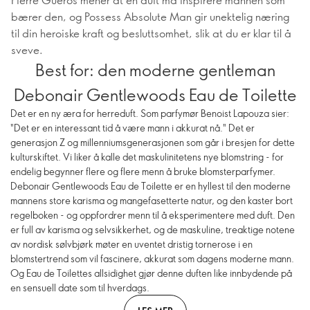
bærer den, og Possess Absolute Man gir unektelig næring
til din heroiske kraft og besluttsomhet, slik at du er klar til å
sveve.
Best for: den moderne gentleman
Debonair Gentlewoods Eau de Toilette
Det er en ny æra for herreduft. Som parfymør Benoist Lapouza sier:
"Det er en interessant tid å være mann i akkurat nå." Det er
generasjon Z og millenniumsgenerasjonen som går i bresjen for dette
kulturskiftet. Vi liker å kalle det maskulinitetens nye blomstring - for
endelig begynner flere og flere menn å bruke blomsterparfymer.
Debonair Gentlewoods Eau de Toilette er en hyllest til den moderne
mannens store karisma og mangefasetterte natur, og den kaster bort
regelboken - og oppfordrer menn til å eksperimentere med duft. Den
er full av karisma og selvsikkerhet, og de maskuline, treaktige notene
av nordisk sølvbjørk møter en uventet dristig tornerose i en
blomstertrend som vil fascinere, akkurat som dagens moderne mann.
Og Eau de Toilettes allsidighet gjør denne duften like innbydende på
en sensuell date som til hverdags.