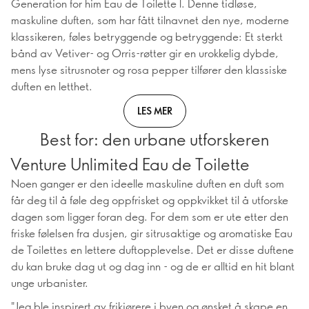
Generation for him Eau de Toilette l. Denne tidløse,
maskuline duften, som har fått tilnavnet den nye, moderne
klassikeren, føles betryggende og betryggende: Et sterkt
bånd av Vetiver- og Orris-røtter gir en urokkelig dybde,
mens lyse sitrusnoter og rosa pepper tilfører den klassiske
duften en letthet.
LES MER
Best for: den urbane utforskeren
Venture Unlimited Eau de Toilette
Noen ganger er den ideelle maskuline duften en duft som
får deg til å føle deg oppfrisket og oppkvikket til å utforske
dagen som ligger foran deg. For dem som er ute etter den
friske følelsen fra dusjen, gir sitrusaktige og aromatiske Eau
de Toilettes en lettere duftopplevelse. Det er disse duftene
du kan bruke dag ut og dag inn - og de er alltid en hit blant
unge urbanister.
"Jeg ble inspirert av frikjørere i byen og ønsket å skape en