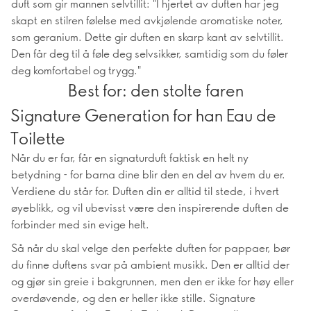
duft som gir mannen selvtillit: "I hjertet av duften har jeg
skapt en stilren følelse med avkjølende aromatiske noter,
som geranium. Dette gir duften en skarp kant av selvtillit.
Den får deg til å føle deg selvsikker, samtidig som du føler
deg komfortabel og trygg."
Best for: den stolte faren
Signature Generation for han Eau de
Toilette
Når du er far, får en signaturduft faktisk en helt ny
betydning - for barna dine blir den en del av hvem du er.
Verdiene du står for. Duften din er alltid til stede, i hvert
øyeblikk, og vil ubevisst være den inspirerende duften de
forbinder med sin evige helt.
Så når du skal velge den perfekte duften for pappaer, bør
du finne duftens svar på ambient musikk. Den er alltid der
og gjør sin greie i bakgrunnen, men den er ikke for høy eller
overdøvende, og den er heller ikke stille. Signature