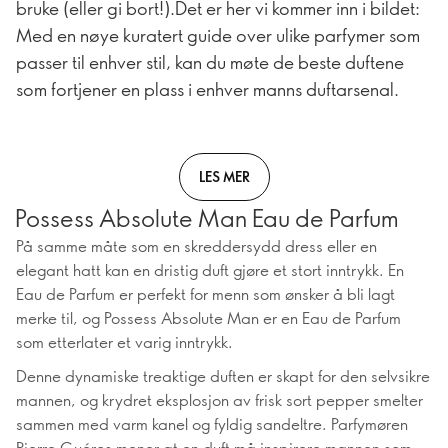
bruke (eller gi bort!).Det er her vi kommer inn i bildet:
Med en nøye kuratert guide over ulike parfymer som
passer til enhver stil, kan du møte de beste duftene
som fortjener en plass i enhver manns duftarsenal.
LES MER
Possess Absolute Man Eau de Parfum
På samme måte som en skreddersydd dress eller en
elegant hatt kan en dristig duft gjøre et stort inntrykk. En
Eau de Parfum er perfekt for menn som ønsker å bli lagt
merke til, og Possess Absolute Man er en Eau de Parfum
som etterlater et varig inntrykk.
Denne dynamiske treaktige duften er skapt for den selvsikre
mannen, og krydret eksplosjon av frisk sort pepper smelter
sammen med varm kanel og fyldig sandeltre. Parfymøren
Pierre Guéros mener at en duft må inspirere mannen som