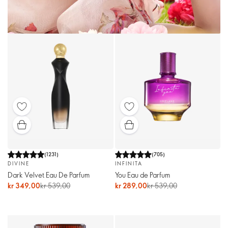
(
1231
)
(
705
)
DIVINE
INFINITA
Dark Velvet Eau De Parfum
You Eau de Parfum
kr 349,00
kr 539,00
kr 289,00
kr 539,00