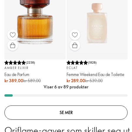
(
2238
)
(
1828
)
AMBER ELIXIR
ECLAT
Eau de Parfum
Femme Weekend Eau de Toilette
kr 389,00
kr 589,00
kr 289,00
kr 539,00
Viser 6 av 89 produkter
SE MER
Oriflame-gaver som skiller seg ut