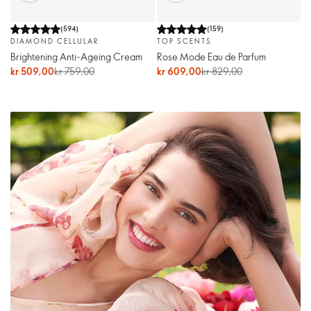
(
594
)
(
159
)
DIAMOND CELLULAR
TOP SCENTS
Brightening Anti-Ageing Cream
Rose Mode Eau de Parfum
kr 509,00
kr 759,00
kr 609,00
kr 829,00