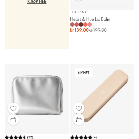
KJØP HER
THE ONE
Heart & Hue Lip Balm
kr 139,00
kr 199,00
NYHET
(
22
)
(
4
)