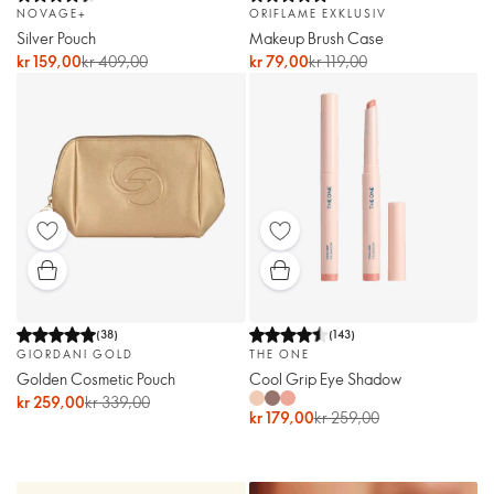
NOVAGE+
ORIFLAME EXKLUSIV
Silver Pouch
Makeup Brush Case
kr 159,00
kr 409,00
kr 79,00
kr 119,00
(
38
)
(
143
)
GIORDANI GOLD
THE ONE
Golden Cosmetic Pouch
Cool Grip Eye Shadow
kr 259,00
kr 339,00
kr 179,00
kr 259,00