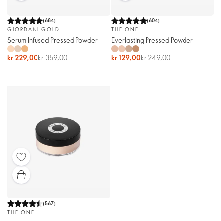
(
684
)
(
604
)
GIORDANI GOLD
THE ONE
Serum Infused Pressed Powder
Everlasting Pressed Powder
kr 229,00
kr 359,00
kr 129,00
kr 249,00
(
567
)
THE ONE