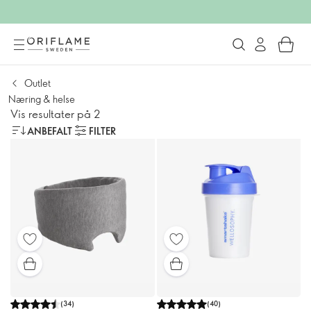
Outlet
Næring & helse
Vis resultater på 2
ANBEFALT
FILTER
(
34
)
(
40
)