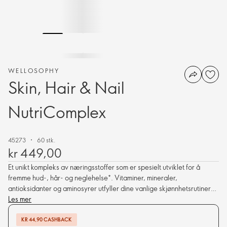
WELLOSOPHY
Skin, Hair & Nail
NutriComplex
45273
60 stk.
kr 449,00
Et unikt kompleks av næringsstoffer som er spesielt utviklet for å
fremme hud-, hår- og neglehelse*. Vitaminer, mineraler,
antioksidanter og aminosyrer utfyller dine vanlige skjønnhetsrutiner
og -behandlinger ved å pleie skjønnheten din innenfra.
Les mer
KR 44,90 CASHBACK