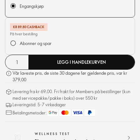
Engangskjøp
KR 89,80 CASHBACK
På hver bestilling
Abonner og spar
LEGG I HANDLEKURVEN
Vår laveste pris, de siste 30 dagene før gjeldende pris, var kr
379,00
Levering fra kr 69,00. Fri frakt for Members på bestillinger (kun
med servicepakke/pakke i boks) over 550 kr
Leveringstid: 5-7 virkedager
Betalingsmetoder:
WELLNESS TEST