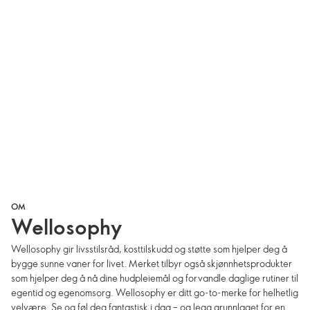
OM
Wellosophy
Wellosophy gir livsstilsråd, kosttilskudd og støtte som hjelper deg å
bygge sunne vaner for livet. Merket tilbyr også skjønnhetsprodukter
som hjelper deg å nå dine hudpleiemål og forvandle daglige rutiner til
egentid og egenomsorg. Wellosophy er ditt go-to-merke for helhetlig
velvære. Se og føl deg fantastisk i dag – og legg grunnlaget for en