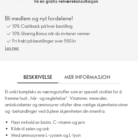
Få en gratis velværekonsultasjon
Bli medlem og nyt fordelene!
10% Cashback på hver bestilling
10% Sharing Bonus når du inviterer venner
Fri frakt på bestillinger over 550 kr
Les mer
BESKRIVELSE
MER INFORMASJON
SLIK 
Et unikt kompleks av næringsstoffer som er spesielt utviklet for å
fremme hud-, hår- og neglehelse*. Vitaminer, mineraler,
antioksidanter og aminosyrer utfyller dine vanlige skjønnhetsrutiner
og -behandlinger ved å pleie skjønnheten din innenfra.
Høyt innhold av biotin, C-vitamin og jern
Kilde til selen og sink
Med aminosyrene L-cystein og L-lysin