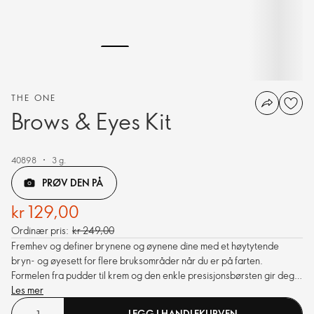
THE ONE
Brows & Eyes Kit
40898
3 g.
PRØV DEN PÅ
kr 129,00
Ordinær pris:
kr 249,00
Fremhev og definer brynene og øynene dine med et høytytende
bryn- og øyesett for flere bruksområder når du er på farten.
Formelen fra pudder til krem og den enkle presisjonsbørsten gir deg
det utvalget og den allsidigheten du trenger for å få vakre, holdbare
Les mer
bryn som ikke drysser av.
LEGG I HANDLEKURVEN