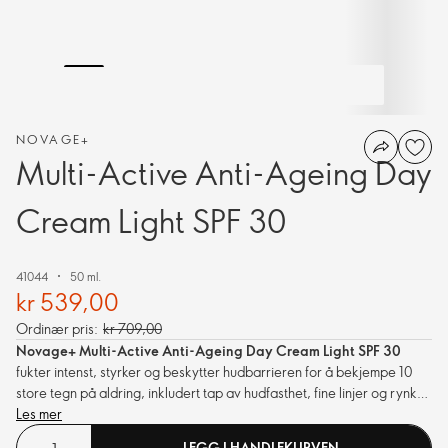
NOVAGE+
Multi-Active Anti-Ageing Day
Cream Light SPF 30
41044
50 ml.
kr 539,00
Ordinær pris:
kr 709,00
Novage+ Multi-Active Anti-Ageing Day Cream Light SPF 30
fukter intenst, styrker og beskytter hudbarrieren for å bekjempe 10
store tegn på aldring, inkludert tap av hudfasthet, fine linjer og rynker
og en matt og ujevn hudtone. Med forurensningsbeskyttelse og
Les mer
hyaluronsyre.
LEGG I HANDLEKURVEN