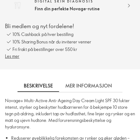
DIGITAL SKIN DIAGNOSIS
Finn din perfekte Novage-rutine
Bli medlem og nyt fordelene!
10% Cashback på hver bestilling
10% Sharing Bonus når du inviterer venner
Fri frakt på bestillinger over 550 kr
Les mer
BESKRIVELSE
MER INFORMASJON
SLIK 
Novage+ Multi-Active Anti-Ageing Day Cream Light SPF 30 fukter
intenst, styrker og beskytter hudbarrieren for å bekjempe 10 store
tegn på aldring, inkludert tap av hudfasthet, fine linjer og rynker og en
matt og ujevn hudtone. Med forurensningsbeskyttelse og
hyaluronsyre.
Reduserer øyeblikkelig forekomsten av rynker og øker gløden –