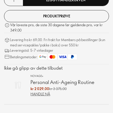
PRODUKTPRØVE
Vår laveste pris, de siste 30 dagene før gjeldende pris, var kr
349,00
Levering fra kr 69,00. Fri frakt for Members på bestillinger (kun
med servicepakke/pakke i boks) over 550 kr
Leveringstid: 5-7 virkedager
Betalingsmetoder:
Ikke gå glipp av dette tilbudet
NOVAGE+
Personal Anti-Ageing Routine
kr 2 029,00
kr 3 375,00
HANDLE NÅ