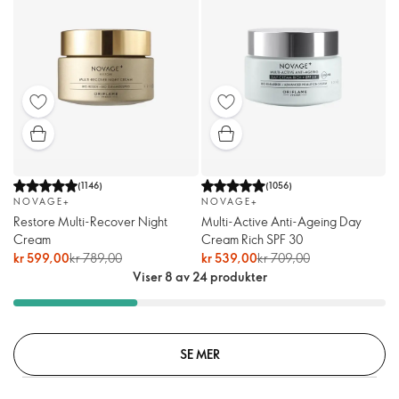
(
1146
)
(
1056
)
NOVAGE+
NOVAGE+
Restore Multi-Recover Night
Multi-Active Anti-Ageing Day
Cream
Cream Rich SPF 30
kr 599,00
kr 789,00
kr 539,00
kr 709,00
Viser 8 av 24 produkter
SE MER