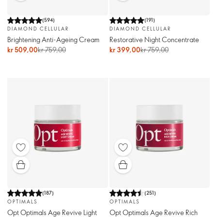
(
594
)
(
191
)
DIAMOND CELLULAR
DIAMOND CELLULAR
Brightening Anti-Ageing Cream
Restorative Night Concentrate
kr 509,00
kr 759,00
kr 399,00
kr 759,00
(
187
)
(
251
)
OPTIMALS
OPTIMALS
Opt Optimals Age Revive Light
Opt Optimals Age Revive Rich