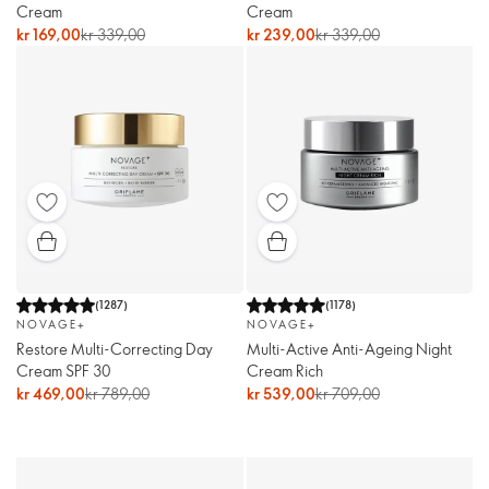
Cream
Cream
kr 169,00
kr 339,00
kr 239,00
kr 339,00
(
1287
)
(
1178
)
NOVAGE+
NOVAGE+
Restore Multi-Correcting Day
Multi-Active Anti-Ageing Night
Cream SPF 30
Cream Rich
kr 469,00
kr 789,00
kr 539,00
kr 709,00