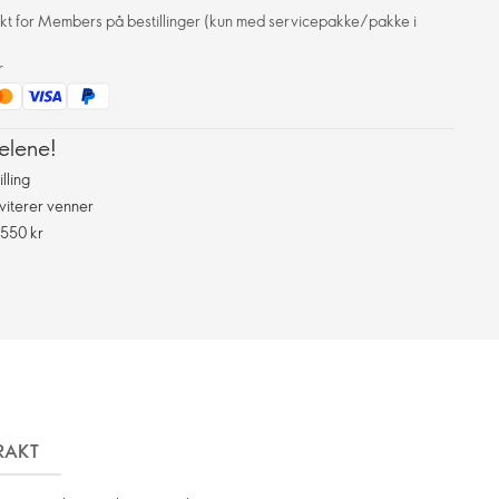
frakt for Members på bestillinger (kun med servicepakke/pakke i
r
elene!
lling
viterer venner
 550 kr
RAKT