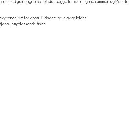
ammen med gelenegellakk, binder begge formuleringene sammen og låser far
kyttende film for opptil 11 dagers bruk av gelglans
sjonal, høyglansende finish