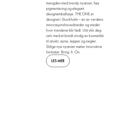
mengden med trendy nyanser, høy
pigmentering og elegant
designemballasje. THE ONE er
designet i Stockholm – en av verdens
innovasjonshovedsteder og stedet
hvor trendene blir født. Uttrykk deg
selv med et bredt utvalg av kosmetikk
til ansikt, øyne, lepper og negler.
Stilige nye nyanser møter innovative
formater. Bring. It. On.
LES MER