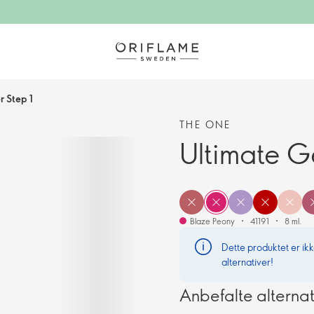
r Step 1
THE ONE
Ultimate G
Blaze Peony
41191
8 ml.
Dette produktet er ikke
alternativer!
Anbefalte alternat