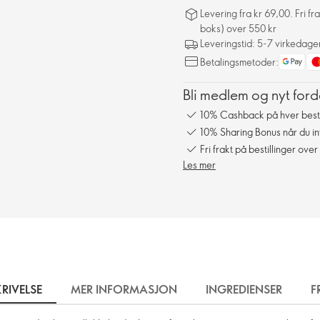
Levering fra kr 69,00. Fri 
boks) over 550 kr
Leveringstid: 5-7 virkedage
Betalingsmetoder:
Bli medlem og nyt ford
10% Cashback på hver besti
10% Sharing Bonus når du in
Fri frakt på bestillinger over
Les mer
RIVELSE
MER INFORMASJON
INGREDIENSER
F