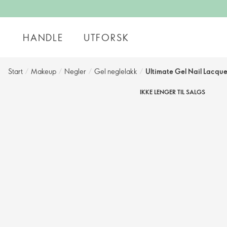
HANDLE
UTFORSK
Start
/
Makeup
/
Negler
/
Gel neglelakk
/
Ultimate Gel Nail Lacque
IKKE LENGER TIL SALGS