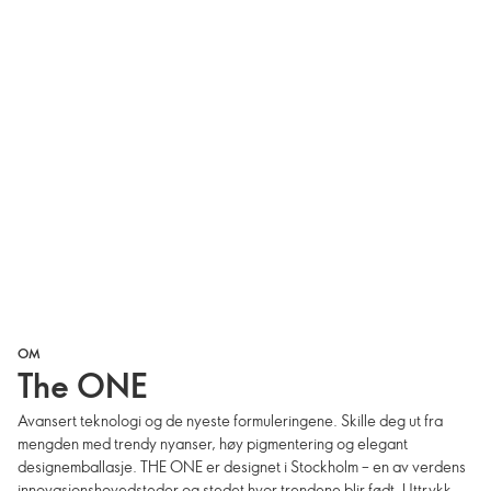
OM
The ONE
Avansert teknologi og de nyeste formuleringene. Skille deg ut fra
mengden med trendy nyanser, høy pigmentering og elegant
designemballasje. THE ONE er designet i Stockholm – en av verdens
innovasjonshovedsteder og stedet hvor trendene blir født. Uttrykk