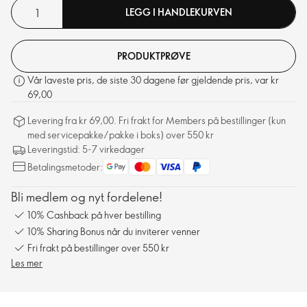
LEGG I HANDLEKURVEN
PRODUKTPRØVE
Vår laveste pris, de siste 30 dagene før gjeldende pris, var kr
69,00
Levering fra kr 69,00. Fri frakt for Members på bestillinger (kun
med servicepakke/pakke i boks) over 550 kr
Leveringstid: 5-7 virkedager
Betalingsmetoder:
Bli medlem og nyt fordelene!
10% Cashback på hver bestilling
10% Sharing Bonus når du inviterer venner
Fri frakt på bestillinger over 550 kr
Les mer