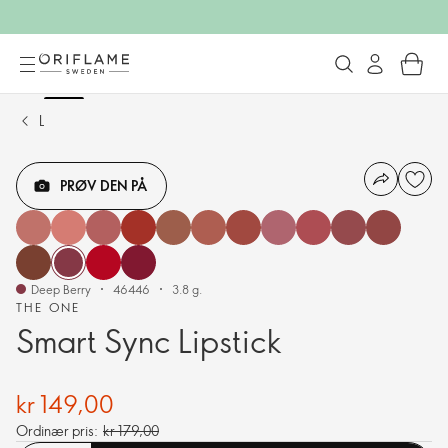
Leppestift
PRØV DEN PÅ
Deep Berry
46446
3.8 g.
THE ONE
Smart Sync Lipstick
kr 149,00
Ordinær pris:
kr 179,00