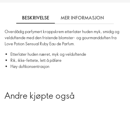
BESKRIVELSE
MER INFORMASJON
SLIK 
Overdådig parfymert kroppskrem etterlater huden myk, smidig og
velduftende med den fristende blomster- og gourmandduften fra
Love Potion Sensual Ruby Eau de Parfum.
Etterlater huden næret, myk og velduftende
Rik, ikke-fettete, lett å påføre
Høy duftkonsentrasjon
Andre kjøpte også