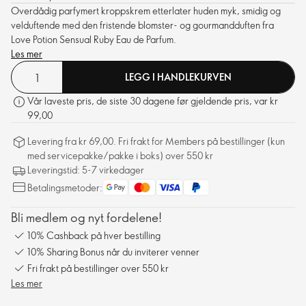
Overdådig parfymert kroppskrem etterlater huden myk, smidig og
velduftende med den fristende blomster- og gourmandduften fra
Love Potion Sensual Ruby Eau de Parfum.
Les mer
LEGG I HANDLEKURVEN
Vår laveste pris, de siste 30 dagene før gjeldende pris, var kr
99,00
Levering fra kr 69,00. Fri frakt for Members på bestillinger (kun
med servicepakke/pakke i boks) over 550 kr
Leveringstid: 5-7 virkedager
Betalingsmetoder:
Bli medlem og nyt fordelene!
10% Cashback på hver bestilling
10% Sharing Bonus når du inviterer venner
Fri frakt på bestillinger over 550 kr
Les mer