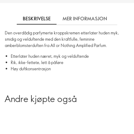
BESKRIVELSE
MER INFORMASJON
SLIK 
Den overdådig parfymerte kroppskremen etterlater huden myk,
smidig og velduftende med den kraftfulle, feminine
amberblomsterduften fra All or Nothing Amplified Parfum.
Etterlater huden næret, myk og velduftende
Rik, ikke-fettete, lett å påføre
Høy duftkonsentrasjon
Andre kjøpte også