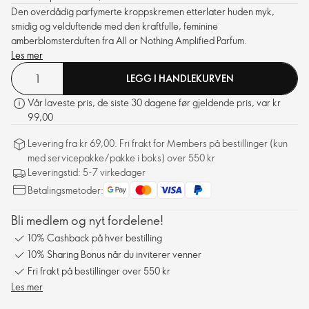
Den overdådig parfymerte kroppskremen etterlater huden myk,
smidig og velduftende med den kraftfulle, feminine
amberblomsterduften fra All or Nothing Amplified Parfum.
Les mer
LEGG I HANDLEKURVEN
Vår laveste pris, de siste 30 dagene før gjeldende pris, var kr
99,00
Levering fra kr 69,00. Fri frakt for Members på bestillinger (kun
med servicepakke/pakke i boks) over 550 kr
Leveringstid: 5-7 virkedager
Betalingsmetoder:
Bli medlem og nyt fordelene!
10% Cashback på hver bestilling
10% Sharing Bonus når du inviterer venner
Fri frakt på bestillinger over 550 kr
Les mer