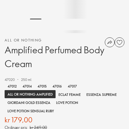
ALL OR NOTHING
Amplified Perfumed Body
Cream
47020
250 ml.
47012
47014
47015
47016
47017
ALL OR NOTHING AMPLIFIED
ECLAT FEMME
ESSENZA SUPREME
GIORDANI GOLD ESSENZA
LOVE POTION
LOVE POTION SENSUAL RUBY
kr 179,00
Ordinær pris:
kr 249,00