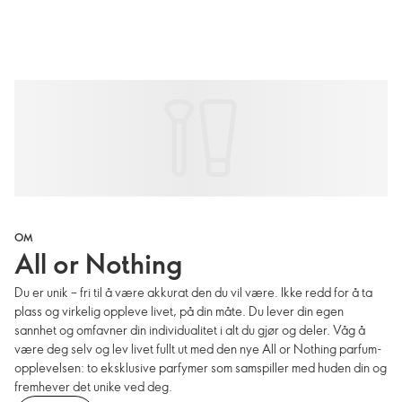
OM
All or Nothing
Du er unik – fri til å være akkurat den du vil være. Ikke redd for å ta
plass og virkelig oppleve livet, på din måte. Du lever din egen
sannhet og omfavner din individualitet i alt du gjør og deler. Våg å
være deg selv og lev livet fullt ut med den nye All or Nothing parfum-
opplevelsen: to eksklusive parfymer som samspiller med huden din og
fremhever det unike ved deg.