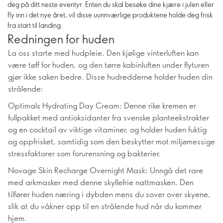
deg på ditt neste eventyr. Enten du skal besøke dine kjære i julen eller
fly inn i det nye året, vil disse uunnværlige produktene holde deg frisk
fra start til landing.
Redningen for huden
La oss starte med hudpleie. Den kjølige vinterluften kan
være tøff for huden, og den tørre kabinluften under flyturen
gjør ikke saken bedre. Disse hudredderne holder huden din
strålende:
Optimals Hydrating Day Cream: Denne rike kremen er
fullpakket med antioksidanter fra svenske planteekstrakter
og en cocktail av viktige vitaminer, og holder huden fuktig
og oppfrisket, samtidig som den beskytter mot miljømessige
stressfaktorer som forurensning og bakterier.
Novage Skin Recharge Overnight Mask: Unngå det rare
med arkmasker med denne skyllefrie nattmasken. Den
tilfører huden næring i dybden mens du sover over skyene,
slik at du våkner opp til en strålende hud når du kommer
hjem.