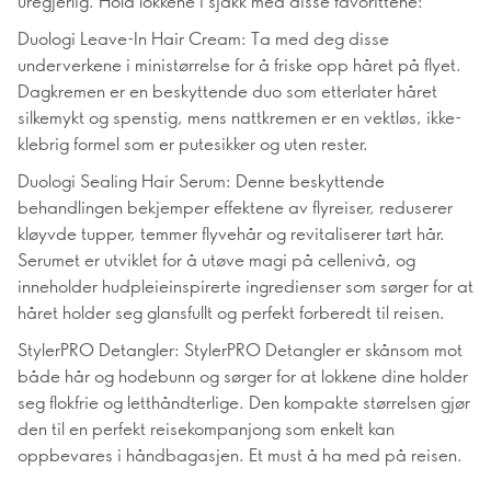
uregjerlig. Hold lokkene i sjakk med disse favorittene:
Duologi Leave-In Hair Cream: Ta med deg disse
underverkene i ministørrelse for å friske opp håret på flyet.
Dagkremen er en beskyttende duo som etterlater håret
silkemykt og spenstig, mens nattkremen er en vektløs, ikke-
klebrig formel som er putesikker og uten rester.
Duologi Sealing Hair Serum: Denne beskyttende
behandlingen bekjemper effektene av flyreiser, reduserer
kløyvde tupper, temmer flyvehår og revitaliserer tørt hår.
Serumet er utviklet for å utøve magi på cellenivå, og
inneholder hudpleieinspirerte ingredienser som sørger for at
håret holder seg glansfullt og perfekt forberedt til reisen.
StylerPRO Detangler: StylerPRO Detangler er skånsom mot
både hår og hodebunn og sørger for at lokkene dine holder
seg flokfrie og letthåndterlige. Den kompakte størrelsen gjør
den til en perfekt reisekompanjong som enkelt kan
oppbevares i håndbagasjen. Et must å ha med på reisen.