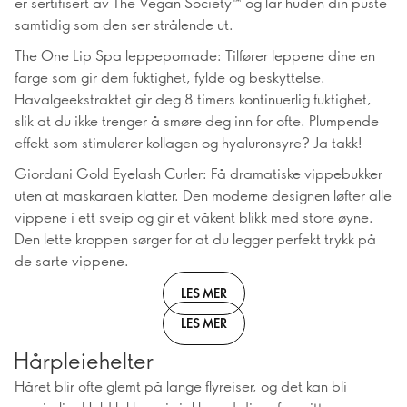
er sertifisert av The Vegan Society™ og lar huden din puste
samtidig som den ser strålende ut.
The One Lip Spa leppepomade: Tilfører leppene dine en
farge som gir dem fuktighet, fylde og beskyttelse.
Havalgeekstraktet gir deg 8 timers kontinuerlig fuktighet,
slik at du ikke trenger å smøre deg inn for ofte. Plumpende
effekt som stimulerer kollagen og hyaluronsyre? Ja takk!
Giordani Gold Eyelash Curler: Få dramatiske vippebukker
uten at maskaraen klatter. Den moderne designen løfter alle
vippene i ett sveip og gir et våkent blikk med store øyne.
Den lette kroppen sørger for at du legger perfekt trykk på
de sarte vippene.
LES MER
LES MER
Hårpleiehelter
Håret blir ofte glemt på lange flyreiser, og det kan bli