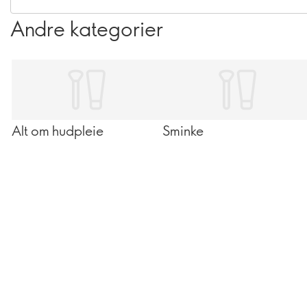
del av rutinen. Tenk solkrem, fuktighetskrem med SPF og
Andre kategorier
makeup med beskyttelse som både føles bra på huden
og gir den glowen du vil ha.
Alt om hudpleie
Sminke