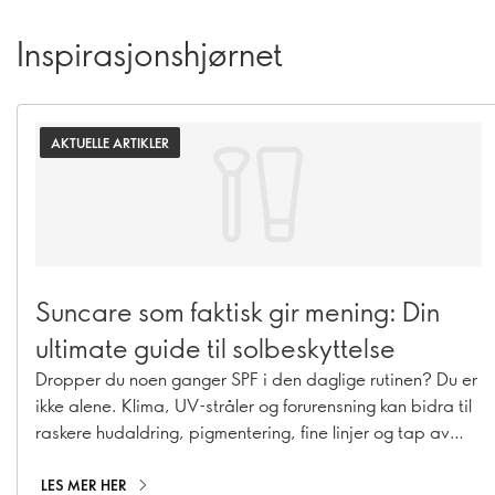
Inspirasjonshjørnet
AKTUELLE ARTIKLER
Suncare som faktisk gir mening: Din
ultimate guide til solbeskyttelse
Dropper du noen ganger SPF i den daglige rutinen? Du er
ikke alene. Klima, UV-stråler og forurensning kan bidra til
raskere hudaldring, pigmentering, fine linjer og tap av
spenst i huden. Derfor er god solbeskyttelse et must – hele
året. Med våre suncare-favoritter gjør du SPF til en enkel
LES MER HER