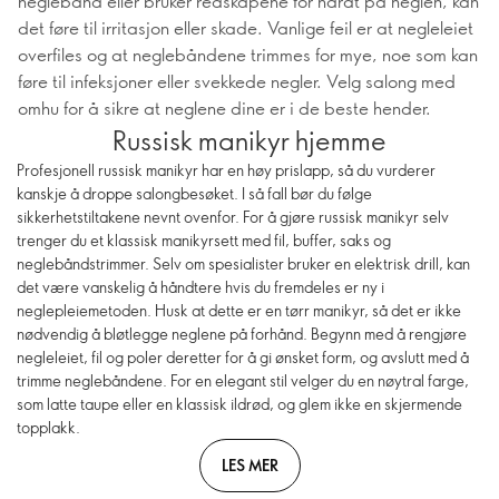
neglebånd eller bruker redskapene for hardt på neglen, kan
det føre til irritasjon eller skade. Vanlige feil er at negleleiet
overfiles og at neglebåndene trimmes for mye, noe som kan
føre til infeksjoner eller svekkede negler. Velg salong med
omhu for å sikre at neglene dine er i de beste hender.
Russisk manikyr hjemme
Profesjonell russisk manikyr har en høy prislapp, så du vurderer
kanskje å droppe salongbesøket. I så fall bør du følge
sikkerhetstiltakene nevnt ovenfor. For å gjøre russisk manikyr selv
trenger du et klassisk manikyrsett med fil, buffer, saks og
neglebåndstrimmer. Selv om spesialister bruker en elektrisk drill, kan
det være vanskelig å håndtere hvis du fremdeles er ny i
neglepleiemetoden. Husk at dette er en tørr manikyr, så det er ikke
nødvendig å bløtlegge neglene på forhånd. Begynn med å rengjøre
negleleiet, fil og poler deretter for å gi ønsket form, og avslutt med å
trimme neglebåndene. For en elegant stil velger du en nøytral farge,
som latte taupe eller en klassisk ildrød, og glem ikke en skjermende
topplakk.
LES MER