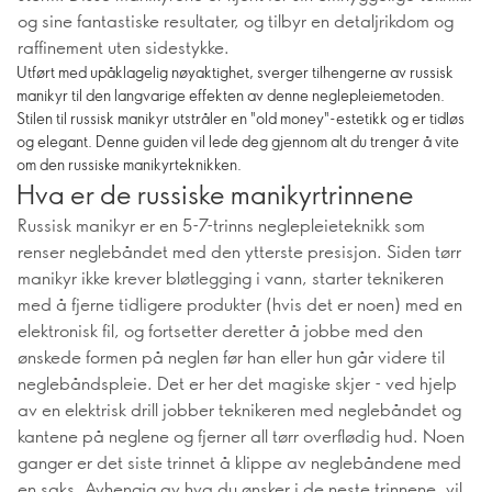
og sine fantastiske resultater, og tilbyr en detaljrikdom og
raffinement uten sidestykke.
Utført med upåklagelig nøyaktighet, sverger tilhengerne av russisk
manikyr til den langvarige effekten av denne neglepleiemetoden.
Stilen til russisk manikyr utstråler en "old money"-estetikk og er tidløs
og elegant. Denne guiden vil lede deg gjennom alt du trenger å vite
om den russiske manikyrteknikken.
Hva er de russiske manikyrtrinnene
Russisk manikyr er en 5-7-trinns neglepleieteknikk som
renser neglebåndet med den ytterste presisjon. Siden tørr
manikyr ikke krever bløtlegging i vann, starter teknikeren
med å fjerne tidligere produkter (hvis det er noen) med en
elektronisk fil, og fortsetter deretter å jobbe med den
ønskede formen på neglen før han eller hun går videre til
neglebåndspleie. Det er her det magiske skjer - ved hjelp
av en elektrisk drill jobber teknikeren med neglebåndet og
kantene på neglene og fjerner all tørr overflødig hud. Noen
ganger er det siste trinnet å klippe av neglebåndene med
en saks. Avhengig av hva du ønsker i de neste trinnene, vil