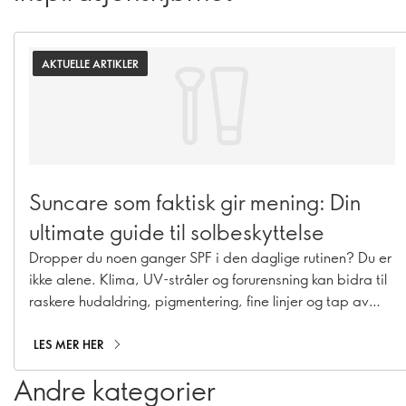
AKTUELLE ARTIKLER
Suncare som faktisk gir mening: Din
ultimate guide til solbeskyttelse
Dropper du noen ganger SPF i den daglige rutinen? Du er
ikke alene. Klima, UV-stråler og forurensning kan bidra til
raskere hudaldring, pigmentering, fine linjer og tap av
spenst i huden. Derfor er god solbeskyttelse et must – hele
året. Med våre suncare-favoritter gjør du SPF til en enkel
LES MER HER
del av rutinen. Tenk solkrem, fuktighetskrem med SPF og
Andre kategorier
makeup med beskyttelse som både føles bra på huden