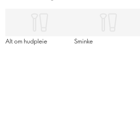
og gir den glowen du vil ha.
Alt om hudpleie
Sminke