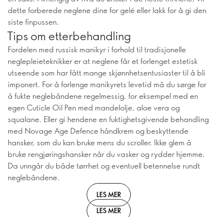
dette forberede neglene dine for gelé eller lakk for å gi den
siste finpussen.
Tips om etterbehandling
Fordelen med russisk manikyr i forhold til tradisjonelle
neglepleieteknikker er at neglene får et forlenget estetisk
utseende som har fått mange skjønnhetsentusiaster til å bli
imponert. For å forlenge manikyrets levetid må du sørge for
å fukte neglebåndene regelmessig, for eksempel med en
egen Cuticle Oil Pen med mandelolje, aloe vera og
squalane. Eller gi hendene en fuktighetsgivende behandling
med Novage Age Defence håndkrem og beskyttende
hansker, som du kan bruke mens du scroller. Ikke glem å
bruke rengjøringshansker når du vasker og rydder hjemme.
Da unngår du både tørrhet og eventuell betennelse rundt
neglebåndene.
LES MER
LES MER