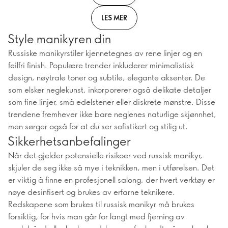
LES MER
Style manikyren din
Russiske manikyrstiler kjennetegnes av rene linjer og en
feilfri finish. Populære trender inkluderer minimalistisk
design, nøytrale toner og subtile, elegante aksenter. De
som elsker neglekunst, inkorporerer også delikate detaljer
som fine linjer, små edelstener eller diskrete mønstre. Disse
trendene fremhever ikke bare neglenes naturlige skjønnhet,
men sørger også for at du ser sofistikert og stilig ut.
Sikkerhetsanbefalinger
Når det gjelder potensielle risikoer ved russisk manikyr,
skjuler de seg ikke så mye i teknikken, men i utførelsen. Det
er viktig å finne en profesjonell salong, der hvert verktøy er
nøye desinfisert og brukes av erfarne teknikere.
Redskapene som brukes til russisk manikyr må brukes
forsiktig, for hvis man går for langt med fjerning av