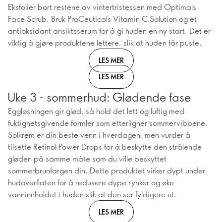
Eksfolier bort restene av vintertristessen med Optimals
Face Scrub. Bruk ProCeuticals Vitamin C Solution og et
antioksidant ansiktsserum for å gi huden en ny start. Det er
viktig å gjøre produktene lettere, slik at huden får puste.
LES MER
LES MER
Uke 3 - sommerhud: Glødende fase
Eggløsningen gir glød, så hold det lett og luftig med
fuktighetsgivende formler som etterligner sommervibbene.
Solkrem er din beste venn i hverdagen, men vurder å
tilsette Retinol Power Drops for å beskytte den strålende
gløden på samme måte som du ville beskyttet
sommerbrunfargen din. Dette produktet virker dypt under
hudoverflaten for å redusere dype rynker og øke
vanninnholdet i huden slik at den ser fyldigere ut.
LES MER