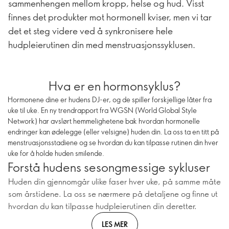
sammenhengen mellom kropp, helse og hud. Visst
finnes det produkter mot hormonell kviser, men vi tar
det et steg videre ved å synkronisere hele
hudpleierutinen din med menstruasjonssyklusen.
Hva er en hormonsyklus?
Hormonene dine er hudens DJ-er, og de spiller forskjellige låter fra
uke til uke. En ny trendrapport fra WGSN (World Global Style
Network) har avslørt hemmelighetene bak hvordan hormonelle
endringer kan ødelegge (eller velsigne) huden din. La oss ta en titt på
menstruasjonsstadiene og se hvordan du kan tilpasse rutinen din hver
uke for å holde huden smilende.
Forstå hudens sesongmessige sykluser
Huden din gjennomgår ulike faser hver uke, på samme måte
som årstidene. La oss se nærmere på detaljene og finne ut
hvordan du kan tilpasse hudpleierutinen din deretter.
LES MER