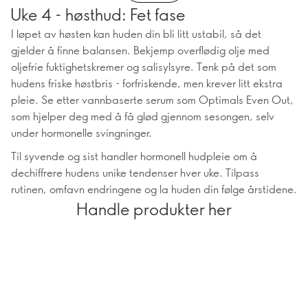
Uke 4 - høsthud: Fet fase
I løpet av høsten kan huden din bli litt ustabil, så det
gjelder å finne balansen. Bekjemp overflødig olje med
oljefrie fuktighetskremer og salisylsyre. Tenk på det som
hudens friske høstbris - forfriskende, men krever litt ekstra
pleie. Se etter vannbaserte serum som Optimals Even Out,
som hjelper deg med å få glød gjennom sesongen, selv
under hormonelle svingninger.
Til syvende og sist handler hormonell hudpleie om å
dechiffrere hudens unike tendenser hver uke. Tilpass
rutinen, omfavn endringene og la huden din følge årstidene.
Handle produkter her