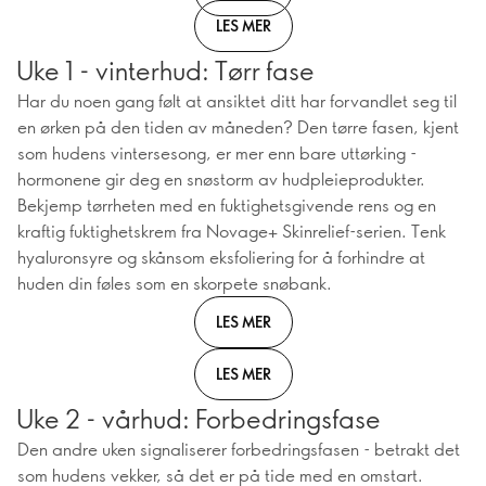
LES MER
Uke 1 - vinterhud: Tørr fase
Har du noen gang følt at ansiktet ditt har forvandlet seg til
en ørken på den tiden av måneden? Den tørre fasen, kjent
som hudens vintersesong, er mer enn bare uttørking -
hormonene gir deg en snøstorm av hudpleieprodukter.
Bekjemp tørrheten med en fuktighetsgivende rens og en
kraftig fuktighetskrem fra Novage+ Skinrelief-serien. Tenk
hyaluronsyre og skånsom eksfoliering for å forhindre at
huden din føles som en skorpete snøbank.
LES MER
LES MER
Uke 2 - vårhud: Forbedringsfase
Den andre uken signaliserer forbedringsfasen - betrakt det
som hudens vekker, så det er på tide med en omstart.