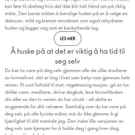
kan føre til ubehag hvis det ikke blir tatt hånd om på riktig
måte. Den beste måten å berolige huden på er å velge en
skånsom, mild og kremet rensekrem som også rehydrerer
huden og legger seg som et beskyttende lag.
LES MER
Å huske på at det er viktig å ha tid til
seg selv
Du bør ta vare på deg selv gjennom alle de ulike stadiene
av kvinnelivet, det er ting i livet som betyr noe gjennom hele
reisen. Et sunt forhold til mat, regelmessig mosjon, gå en tur,
drikke vann, meditere, skrive dagbok, lese favorittboken
din eller se den tv-serien du har utsatt - alt dette er
avgjørende for ditt velvære. Samtidig som du tar vare på
deg selv på alle fysiske måter, må du ikke glemme å gi
kjærlighet til ditt mentale jeg. Den indre lille versjonen av
deg selv som kjemper for å holde deg i gang hver dag,