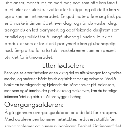
ubalanser, menstruasjon med mer, noe som ofte kan føre til
at vi føler oss ufriske, svette eller fuktige, og alt dette kan vi
også kjenne i intimområdet. En god måte å føle seg frisk på
er å vaske intimområdet hver dag, og når du vasker deg,
trenger du en lett parfymert og oppfriskende dusjkrem som
er mild og utviklet for å unngå ubehag i huden. Husk at
produkter som er for sterkt parfymerte kan gi ubehagelig
hud. Sørg alltid for å få tak i vaskekremer som er spesielt
utviklet for intimområdet.
Etter fødselen:
Beroligelse etter fødselen er en viktig del av tilfriskningen for nybakte
mødre, og omfatter både fysisk og følelsesmessig velvære. Ved å
bruke en beroligende og kjølende dusjsåpe som er pH-balansert,
men som også inneholder prebiotika og melkesyre, kan du berolige
intimområdet og bidra til å forebygge ubehag.
Overgangsalderen:
Å gå gjennom overgangsalderen er aldri lett for kroppen.
Med opplevelsen kommer hetetokter, redusert stoffskifte,
søvnproblemer og humørsvingninger. Tørrhet i intimområdet